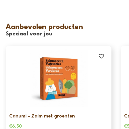
Aanbevolen producten
Speciaal voor jou
Canumi - Zalm met groenten
C
€
6,50
€