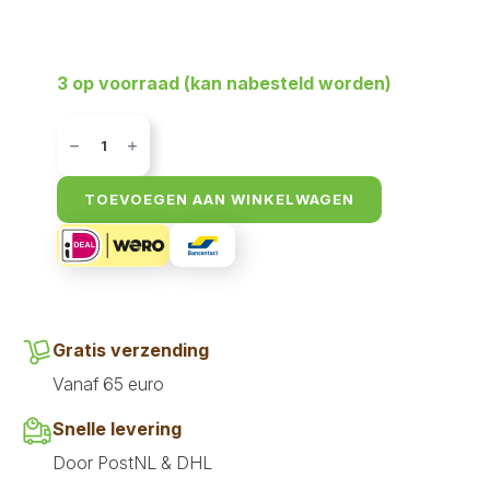
3 op voorraad (kan nabesteld worden)
Akyra
Freeze
Dried
Chunkeez
Konijn
TOEVOEGEN AAN WINKELWAGEN
60
gr
aantal
Gratis verzending
Vanaf 65 euro
Snelle levering
Door PostNL & DHL