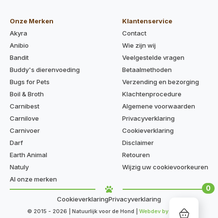
Onze Merken
Klantenservice
Akyra
Contact
Anibio
Wie zijn wij
Bandit
Veelgestelde vragen
Buddy's dierenvoeding
Betaalmethoden
Bugs for Pets
Verzending en bezorging
Boil & Broth
Klachtenprocedure
Carnibest
Algemene voorwaarden
Carnilove
Privacyverklaring
Carnivoer
Cookieverklaring
Darf
Disclaimer
Earth Animal
Retouren
Natuly
Wijzig uw cookievoorkeuren
Al onze merken
0
Cookieverklaring
Privacyverklaring
© 2015 - 2026 | Natuurlijk voor de Hond |
Webdev by Kaige.nl