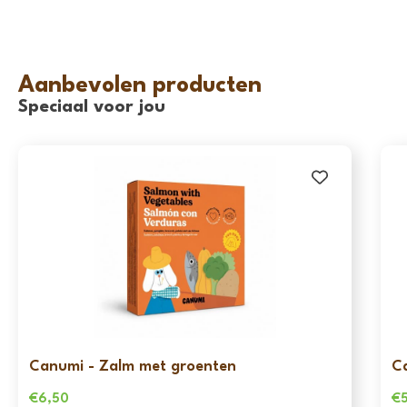
Aanbevolen producten
Speciaal voor jou
Canumi - Zalm met groenten
C
€
6,50
€