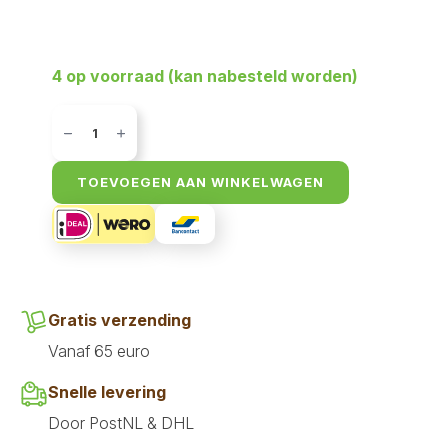
4 op voorraad (kan nabesteld worden)
Akyra
Freeze
Dried
Chunkeez
Struisvogel
TOEVOEGEN AAN WINKELWAGEN
60
gr
aantal
Gratis verzending
Vanaf 65 euro
Snelle levering
Door PostNL & DHL