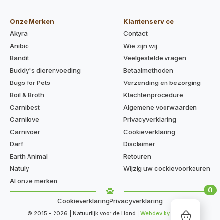
Onze Merken
Klantenservice
Akyra
Contact
Anibio
Wie zijn wij
Bandit
Veelgestelde vragen
Buddy's dierenvoeding
Betaalmethoden
Bugs for Pets
Verzending en bezorging
Boil & Broth
Klachtenprocedure
Carnibest
Algemene voorwaarden
Carnilove
Privacyverklaring
Carnivoer
Cookieverklaring
Darf
Disclaimer
Earth Animal
Retouren
Natuly
Wijzig uw cookievoorkeuren
Al onze merken
0
Cookieverklaring
Privacyverklaring
© 2015 - 2026 | Natuurlijk voor de Hond |
Webdev by Kaige.nl