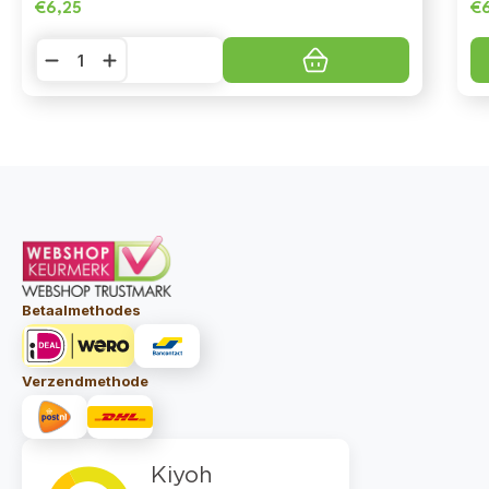
€
6,25
€
Soopa
Dental
Sticks
-
Strawberry
Dog-
Queri
aantal
Betaalmethodes
Verzendmethode