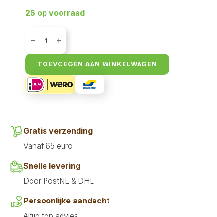
26 op voorraad
Akyra
Sticks
kalkoen
100
gr
TOEVOEGEN AAN WINKELWAGEN
aantal
Gratis verzending
Vanaf 65 euro
Snelle levering
Door PostNL & DHL
Persoonlijke aandacht
Altijd top advies