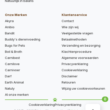
Natuurlijk in balans
Onze Merken
Klantenservice
Akyra
Contact
Anibio
Wie zijn wij
Bandit
Veelgestelde vragen
Buddy's dierenvoeding
Betaalmethoden
Bugs for Pets
Verzending en bezorging
Boil & Broth
Klachtenprocedure
Carnibest
Algemene voorwaarden
Carnilove
Privacyverklaring
Carnivoer
Cookieverklaring
Darf
Disclaimer
Earth Animal
Retouren
Natuly
Wijzig uw cookievoorkeuren
Al onze merken
0
Cookieverklaring
Privacyverklaring