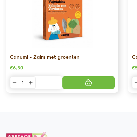
Canumi - Zalm met groenten
C
€
6,50
€
Canumi
C
-
-
Zalm
Sa
met
m
groenten
g
aantal
aa