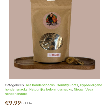
Categorieën:
Alle hondensnacks
,
Country Roots
,
Hypoallergene
hondensnacks
,
Natuurlijke beloningssnacks
,
Nieuw
,
Vega
hondensnacks
€
9,99
Incl. btw