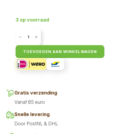
3 op voorraad
Country
Roots
-
Gedroogde
banaan
TOEVOEGEN AAN WINKELWAGEN
aantal
Gratis verzending
Vanaf 65 euro
Snelle levering
Door PostNL & DHL