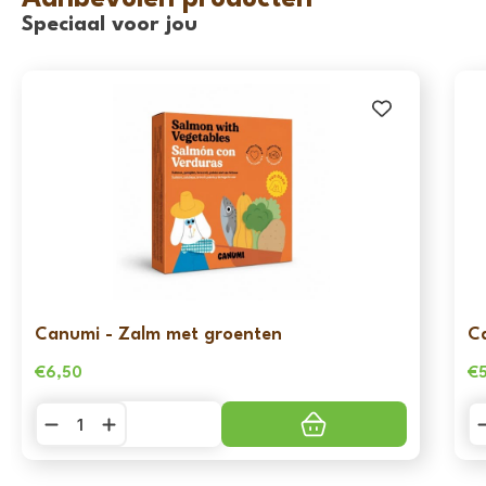
Speciaal voor jou
Canumi - Zalm met groenten
C
€
6,50
€
Canumi
C
-
-
Zalm
Sa
met
m
groenten
g