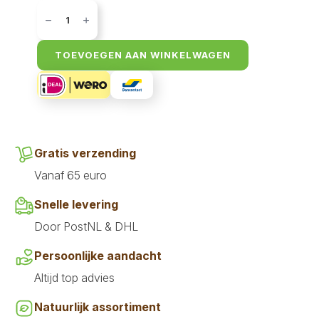
Bandit
Speciaalmix
480
gr
aantal
TOEVOEGEN AAN WINKELWAGEN
Gratis verzending
Vanaf 65 euro
Snelle levering
Door PostNL & DHL
Persoonlijke aandacht
Altijd top advies
Natuurlijk assortiment