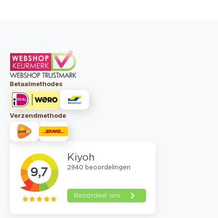
aantal
aa
Betaalmethodes
Verzendmethode