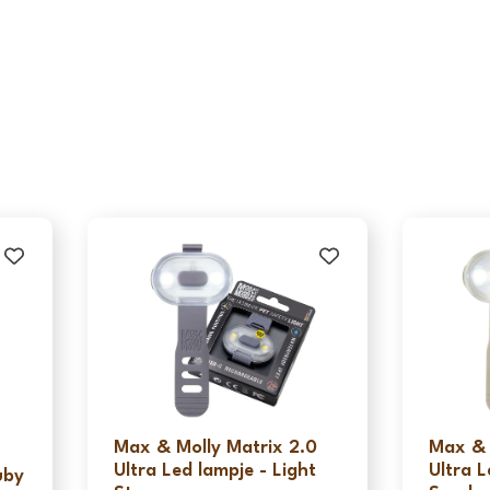
Max & Molly Matrix 2.0
Max & 
Ultra Led lampje - Light
Ultra L
uby