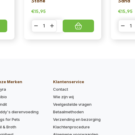
Stone
Sand
€
15,95
€
15,95
Max
Max
&
&
Molly
Molly
Matrix
Matrix
2.0
2.0
Ultra
Ultra
Led
Led
lampje
lampje
-
-
Light
Light
Stone
Sand
aantal
aantal
nze Merken
Klantenservice
yra
Contact
ibio
Wie zijn wij
ndit
Veelgestelde vragen
ddy's dierenvoeding
Betaalmethoden
gs for Pets
Verzending en bezorging
il & Broth
Klachtenprocedure
rnibest
Algemene voorwaarden