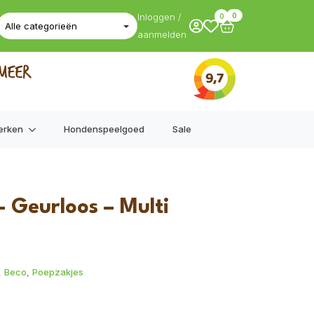
Inloggen /
0
0
aanmelden
erken
Hondenspeelgoed
Sale
– Geurloos – Multi
,
Beco
,
Poepzakjes