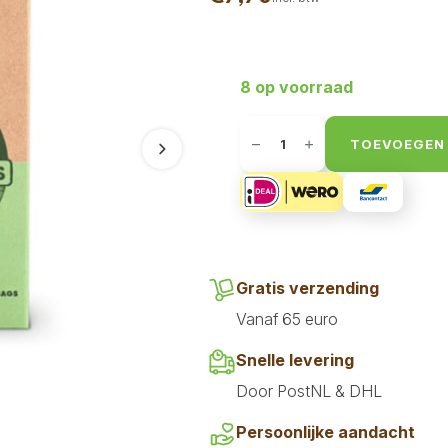
8 op voorraad
Beco
Poepzakjes
TOEVOEGEN
-
Volgende
Geurloos
-
Multi
pack
120
(8x15)
aantal
Gratis verzending
Vanaf 65 euro
Snelle levering
Door PostNL & DHL
Persoonlijke aandacht