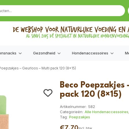
ensnacks
Gezondheid
Hondenaccessoires
M
oepzakjes – Geurloos – Multi pack 120 (8×15)
Beco Poepzakjes 
pack 120 (8×15)
Artikelnummer:
582
Categorieën:
Alle Hondenaccessoires
Tag:
Poepzakjes
€
7,70
Incl. btw