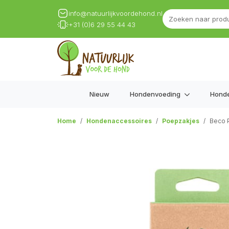
info@natuurlijkvoordehond.nl
+31 (0)6 29 55 44 43
Nieuw
Hondenvoeding
Hond
Home
Hondenaccessoires
Poepzakjes
Beco P