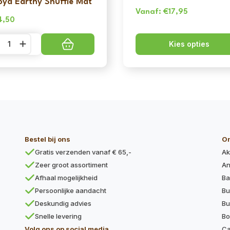
joya Earthy Snuffle Mat
Vanaf:
€
17,95
4,50
oya
Kies opties
rthy
ffle
t
ntal
Bestel bij ons
O
Gratis verzenden vanaf € 65,-
Ak
Zeer groot assortiment
An
Afhaal mogelijkheid
Ba
Persoonlijke aandacht
Bu
Deskundig advies
Bu
Snelle levering
Bo
Volg ons op social media
Ca