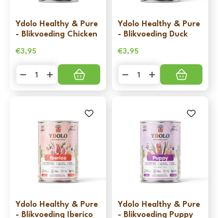
Ydolo Healthy & Pure
Ydolo Healthy & Pure
- Blikvoeding Chicken
- Blikvoeding Duck
€
3,95
€
3,95
Ydolo
Ydolo
Healthy
Healthy
&
&
Pure
Pure
-
-
Blikvoeding
Blikvoeding
Chicken
Duck
aantal
aantal
Ydolo Healthy & Pure
Ydolo Healthy & Pure
- Blikvoeding Iberico
- Blikvoeding Puppy