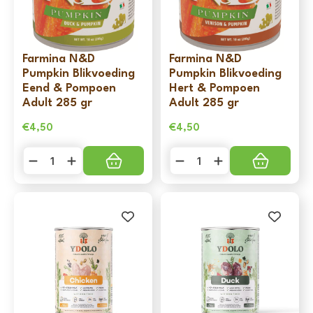
Farmina N&D
Farmina N&D
Pumpkin Blikvoeding
Pumpkin Blikvoeding
Eend & Pompoen
Hert & Pompoen
Adult 285 gr
Adult 285 gr
€
4,50
€
4,50
Farmina
Farmina
N&D
N&D
Pumpkin
Pumpkin
Blikvoeding
Blikvoeding
Eend
Hert
&
&
Pompoen
Pompoen
Adult
Adult
285
285
gr
gr
aantal
aantal