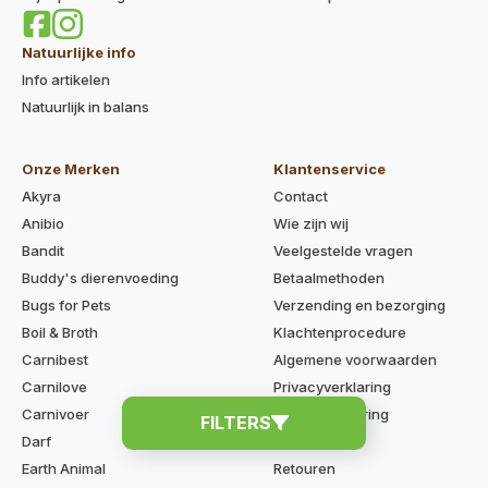
Natuurlijke info
Info artikelen
Natuurlijk in balans
Onze Merken
Klantenservice
Akyra
Contact
Anibio
Wie zijn wij
Bandit
Veelgestelde vragen
Buddy's dierenvoeding
Betaalmethoden
Bugs for Pets
Verzending en bezorging
Boil & Broth
Klachtenprocedure
Carnibest
Algemene voorwaarden
Carnilove
Privacyverklaring
Carnivoer
Cookieverklaring
FILTERS
Darf
Disclaimer
Earth Animal
Retouren