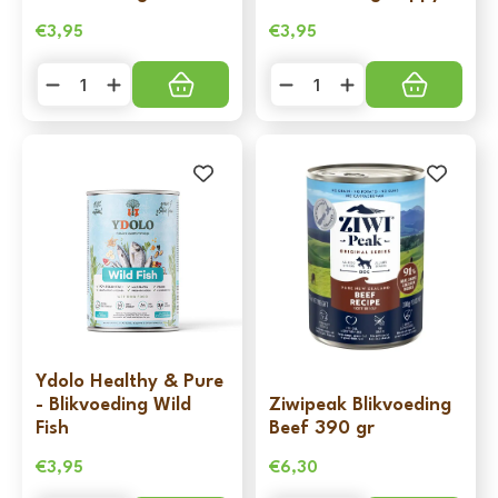
€
3,95
€
3,95
Ydolo
Ydolo
Healthy
Healthy
&
&
Pure
Pure
-
-
Blikvoeding
Blikvoeding
Iberico
Puppy
aantal
aantal
Ydolo Healthy & Pure
- Blikvoeding Wild
Ziwipeak Blikvoeding
Fish
Beef 390 gr
€
3,95
€
6,30