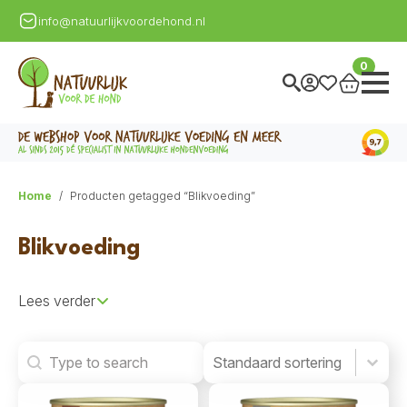
info@natuurlijkvoordehond.nl
0
Home
Producten getagged “Blikvoeding”
Blikvoeding
Lees verder
Search
Product Order
Product Order