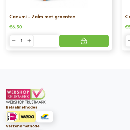
Canumi - Zalm met groenten
C
€
6,50
€
Canumi
C
-
-
Zalm
Sa
met
m
groenten
g
aantal
aa
Betaalmethodes
Verzendmethode