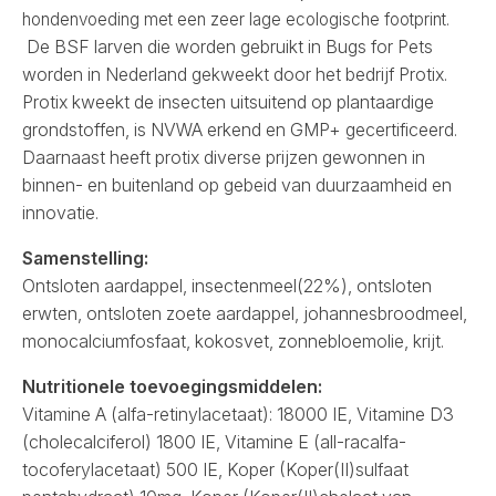
hondenvoeding met een zeer lage ecologische footprint.
De BSF larven die worden gebruikt in Bugs for Pets
worden in Nederland gekweekt door het bedrijf Protix.
Protix kweekt de insecten uitsuitend op plantaardige
grondstoffen, is NVWA erkend en GMP+ gecertificeerd.
Daarnaast heeft protix diverse prijzen gewonnen in
binnen- en buitenland op gebeid van duurzaamheid en
innovatie.
Samenstelling:
Ontsloten aardappel, insectenmeel(22%), ontsloten
erwten, ontsloten zoete aardappel, johannesbroodmeel,
monocalciumfosfaat, kokosvet, zonnebloemolie, krijt.
Nutritionele toevoegingsmiddelen:
Vitamine A (alfa-retinylacetaat): 18000 IE, Vitamine D3
(cholecalciferol) 1800 IE, Vitamine E (all-racalfa-
tocoferylacetaat) 500 IE, Koper (Koper(II)sulfaat