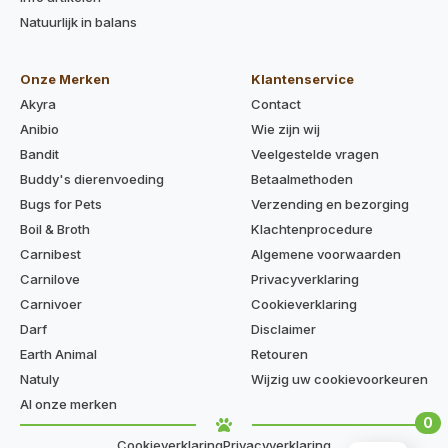
Natuurlijk in balans
Onze Merken
Klantenservice
Akyra
Contact
Anibio
Wie zijn wij
Bandit
Veelgestelde vragen
Buddy's dierenvoeding
Betaalmethoden
Bugs for Pets
Verzending en bezorging
Boil & Broth
Klachtenprocedure
Carnibest
Algemene voorwaarden
Carnilove
Privacyverklaring
Carnivoer
Cookieverklaring
Darf
Disclaimer
Earth Animal
Retouren
Natuly
Wijzig uw cookievoorkeuren
Al onze merken
0
Cookieverklaring
Privacyverklaring