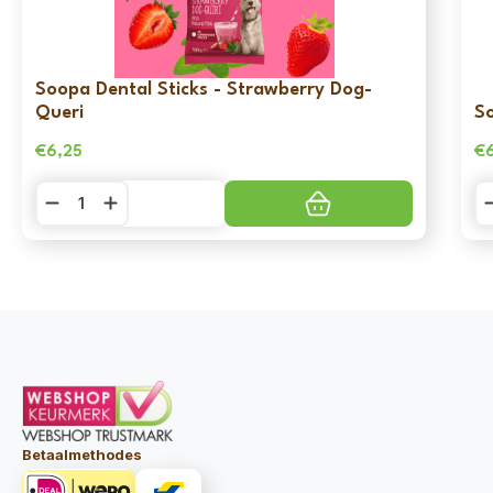
Soopa Dental Sticks - Strawberry Dog-
Queri
So
€
6,25
€
Soopa
S
Dental
De
Sticks
St
-
-
Strawberry
W
Dog-
&
Queri
A
aantal
aa
Betaalmethodes