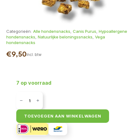
Categorieën:
Alle hondensnacks
,
Canis Purus
,
Hypoallergene
hondensnacks
,
Natuurlijke beloningssnacks
,
Vega
hondensnacks
€
9,50
Incl. btw
7 op voorraad
Canis
Purus
-
Veggie,
sweet
TOEVOEGEN AAN WINKELWAGEN
potato,
carrot
&
banana
200gr