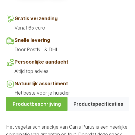
aantal
Gratis verzending
Vanaf 65 euro
Snelle levering
Door PostNL & DHL
Persoonlijke aandacht
Altijd top advies
Natuurlijk assortiment
Het beste voor je huisdier
Productbeschrijving
Productspecificaties
Het vegetarisch snackje van Canis Purus is een heerlijke
combinatie van groenten en fruit. Doordat deze snack