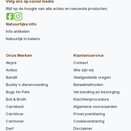
Volg ons op social media
Blijf op de hoogte van alle acties en nieuwste producten.
Natuurlijke info
Info artikelen
Natuurlijk in balans
Onze Merken
Klantenservice
Akyra
Contact
Anibio
Wie zijn wij
Bandit
Veelgestelde vragen
Buddy's dierenvoeding
Betaalmethoden
Bugs for Pets
Verzending en bezorging
Boil & Broth
Klachtenprocedure
Carnibest
Algemene voorwaarden
Carnilove
Privacyverklaring
Carnivoer
Cookieverklaring
Darf
Disclaimer