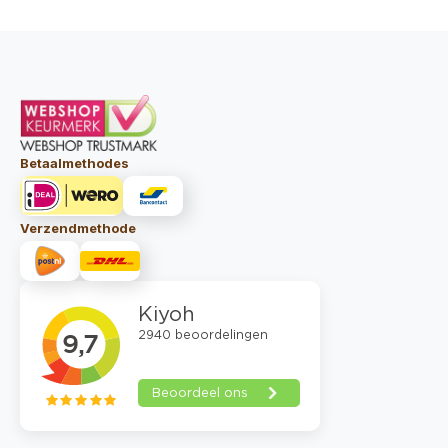
aantal
aa
Betaalmethodes
Verzendmethode