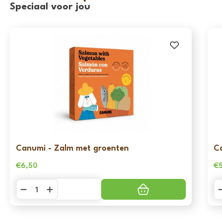
Speciaal voor jou
Canumi - Zalm met groenten
C
€
6,50
€
Canumi
C
-
-
Zalm
Sa
met
m
groenten
g