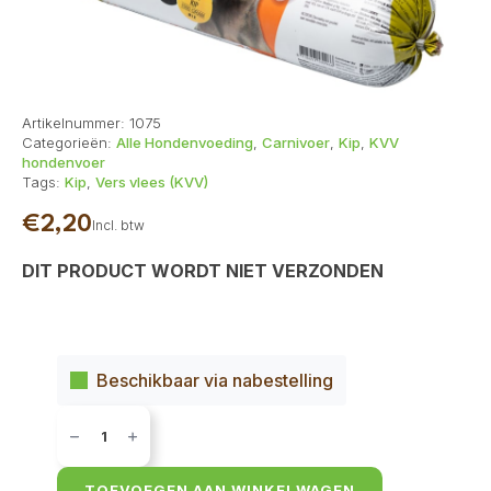
Artikelnummer:
1075
Categorieën:
Alle Hondenvoeding
,
Carnivoer
,
Kip
,
KVV
hondenvoer
Tags:
Kip
,
Vers vlees (KVV)
€
2,20
Incl. btw
DIT PRODUCT WORDT NIET VERZONDEN
Beschikbaar via nabestelling
Carnivoer
Kip
mix
250
gr
TOEVOEGEN AAN WINKELWAGEN