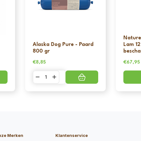
Nature
Alaska Dog Pure - Paard
Lam 12 
800 gr
bescha
€
8,85
€
67,95
Oorspro
Huidige
prijs
prijs
Alaska
Dog
was:
is:
Pure
€77,95.
€67,95
-
Paard
800
gr
aantal
nze Merken
Klantenservice