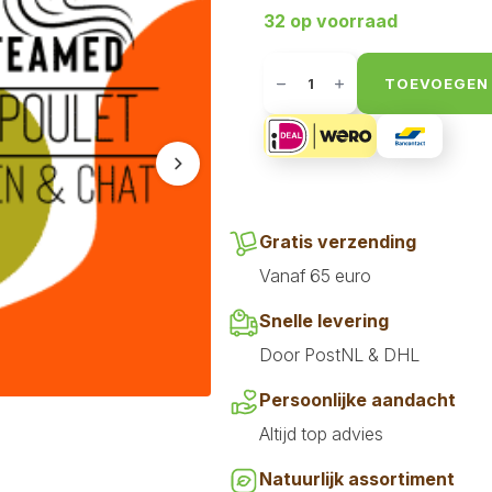
32 op voorraad
Carnivoer
Steamed
TOEVOEGEN
kip
400
gr
aantal
Volgende
Gratis verzending
Vanaf 65 euro
Snelle levering
Door PostNL & DHL
Persoonlijke aandacht
Altijd top advies
Natuurlijk assortiment