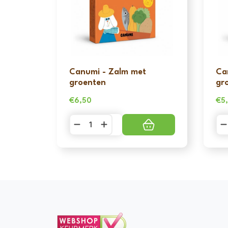
Canumi - Zalm met
Ca
groenten
gr
€
6,50
€
5
Canumi
Ca
-
-
Zalm
Sa
met
me
groenten
gr
aantal
aa