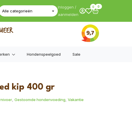
Inloggen /
0
0
aanmelden
erken
Hondenspeelgoed
Sale
ed kip 400 gr
nivoer
,
Gestoomde hondenvoeding
,
Vakantie