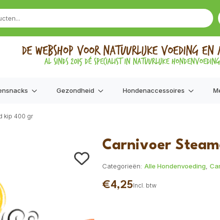
ensnacks
Gezondheid
Hondenaccessoires
M
 kip 400 gr
Carnivoer Steam
Categorieën:
Alle Hondenvoeding
,
Car
€
4,25
Incl. btw