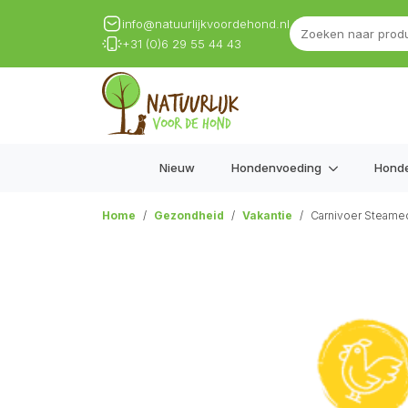
info@natuurlijkvoordehond.nl
+31 (0)6 29 55 44 43
Nieuw
Hondenvoeding
Hond
Home
Gezondheid
Vakantie
Carnivoer Steamed