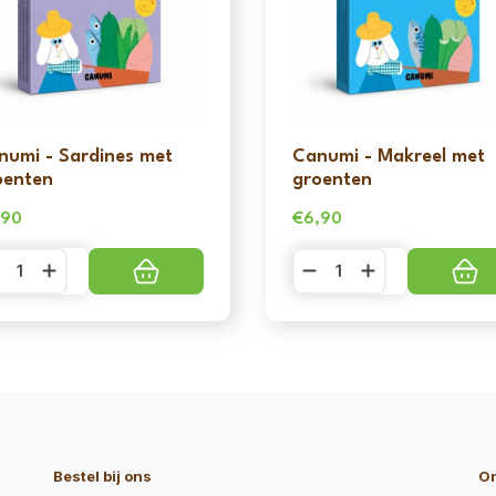
numi - Sardines met
Canumi - Makreel met
oenten
groenten
,90
€
6,90
numi
Canumi
-
rdines
Makreel
t
met
oenten
groenten
ntal
aantal
Bestel bij ons
O