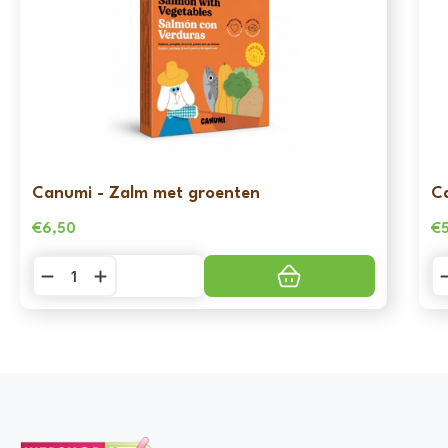
Canumi - Zalm met groenten
C
€
6,50
€
Canumi
C
-
-
Zalm
Sa
met
m
groenten
g
aantal
aa