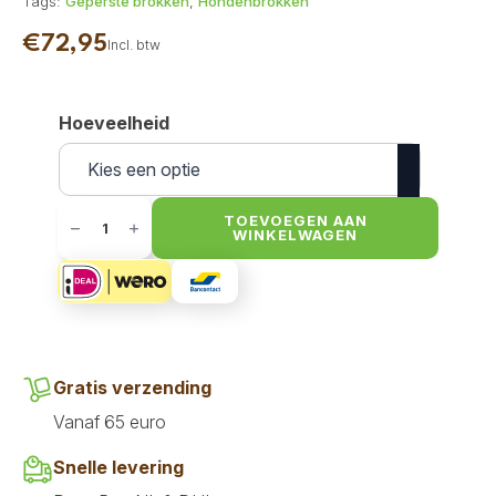
Tags:
Geperste brokken
,
Hondenbrokken
€
72,95
Incl. btw
Hoeveelheid
Darf
Bites
TOEVOEGEN AAN
WINKELWAGEN
-
Vol
voeding
Active
14
kg
aantal
Gratis verzending
Vanaf 65 euro
Snelle levering