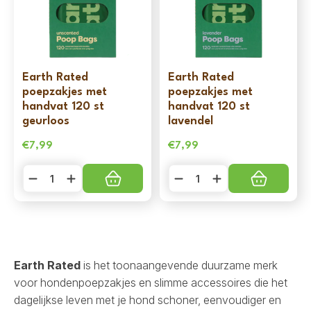
Earth Rated
Earth Rated
poepzakjes met
poepzakjes met
handvat 120 st
handvat 120 st
geurloos
lavendel
€
7,99
€
7,99
Earth
Earth
Rated
Rated
poepzakjes
poepzakjes
met
met
handvat
handvat
120
120
st
st
geurloos
lavendel
aantal
aantal
Earth Rated
is het toonaangevende duurzame merk
voor hondenpoepzakjes en slimme accessoires die het
dagelijkse leven met je hond schoner, eenvoudiger en