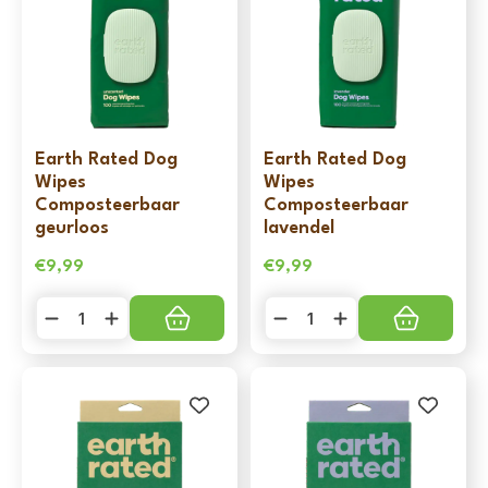
Earth Rated Dog
Earth Rated Dog
Wipes
Wipes
Composteerbaar
Composteerbaar
geurloos
lavendel
€
9,99
€
9,99
Earth
Earth
Rated
Rated
Dog
Dog
Wipes
Wipes
Composteerbaar
Composteerbaar
geurloos
lavendel
aantal
aantal