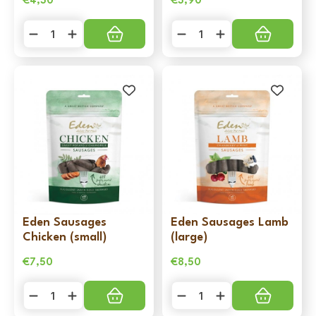
€
4,30
€
3,90
Eden
Eden
Dog
Dog
Blikvoeding
Blikvoeding
-
-
Wet
Wet
Gourmet
Gourmet
Goose
Salmon
Rabbit
&
&
Pheasant
chicken
395
395
gr
gr
aantal
aantal
Eden Sausages
Eden Sausages Lamb
Chicken (small)
(large)
€
7,50
€
8,50
Eden
Eden
Sausages
Sausages
Chicken
Lamb