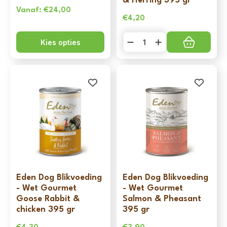
& Herring 395 gr
Vanaf:
€
24,00
€
4,20
Eden
Kies opties
Dog
Blikvoeding
-
Wet
Gourmet
Duck
&
Herring
395
gr
aantal
Eden Dog Blikvoeding
Eden Dog Blikvoeding
- Wet Gourmet
- Wet Gourmet
Goose Rabbit &
Salmon & Pheasant
chicken 395 gr
395 gr