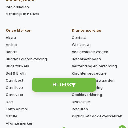
Info artikelen
Natuurlijk in balans
Onze Merken
Klantenservice
Akyra
Contact
Anibio
Wie zijn wij
Bandit
Veelgestelde vragen
Buddy's dierenvoeding
Betaalmethoden
Bugs for Pets
Verzending en bezorging
Boil & Broth
Klachtenprocedure
Carnibest
Algemene voorwaarden
FILTERS
Carnilove
Privacyverklaring
Carnivoer
Cookieverklaring
Darf
Disclaimer
Earth Animal
Retouren
Natuly
Wijzig uw cookievoorkeuren
Al onze merken