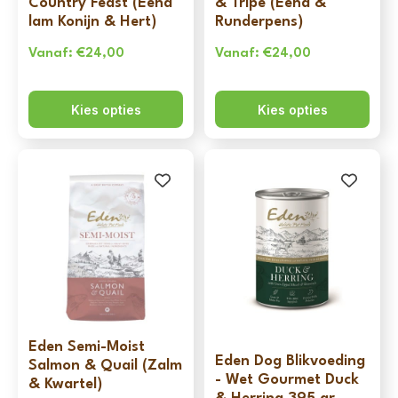
Country Feast (Eend
& Tripe (Eend &
lam Konijn & Hert)
Runderpens)
Vanaf:
€
24,00
Vanaf:
€
24,00
Kies opties
Kies opties
Eden Semi-Moist
Eden Dog Blikvoeding
Salmon & Quail (Zalm
- Wet Gourmet Duck
& Kwartel)