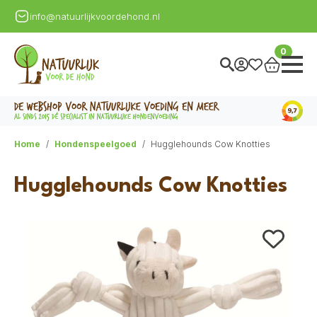
info@natuurlijkvoordehond.nl
0
Home
Hondenspeelgoed
Hugglehounds Cow Knotties
Hugglehounds Cow Knotties