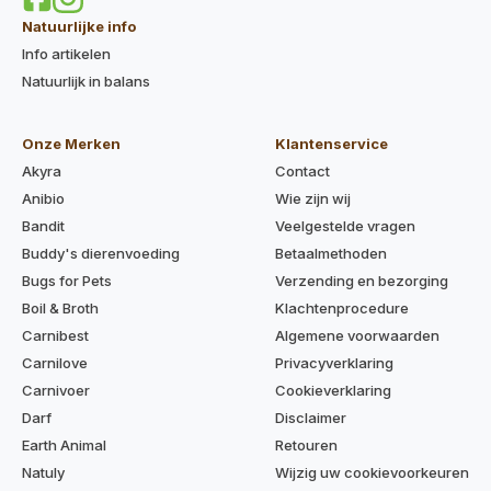
Natuurlijke info
Info artikelen
Natuurlijk in balans
Onze Merken
Klantenservice
Akyra
Contact
Anibio
Wie zijn wij
Bandit
Veelgestelde vragen
Buddy's dierenvoeding
Betaalmethoden
Bugs for Pets
Verzending en bezorging
Boil & Broth
Klachtenprocedure
Carnibest
Algemene voorwaarden
Carnilove
Privacyverklaring
Carnivoer
Cookieverklaring
Darf
Disclaimer
Earth Animal
Retouren
Natuly
Wijzig uw cookievoorkeuren