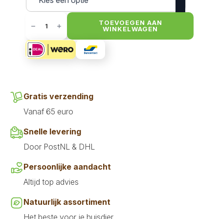
Hugglehounds
Cow
TOEVOEGEN AAN
WINKELWAGEN
Knotties
aantal
Gratis verzending
Vanaf 65 euro
Snelle levering
Door PostNL & DHL
Persoonlijke aandacht
Altijd top advies
Natuurlijk assortiment
Het beste voor je huisdier