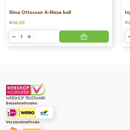
Nina Ottosson A-Maze ball
In
€
36,50
€
Nina
In
Ottosson
Ea
A-
Sn
Maze
M
ball
aa
aantal
Betaalmethodes
Verzendmethode