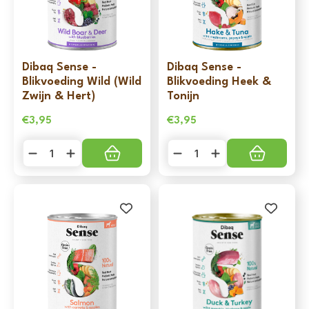
Dibaq Sense -
Dibaq Sense -
Blikvoeding Wild (Wild
Blikvoeding Heek &
Zwijn & Hert)
Tonijn
€
3,95
€
3,95
Dibaq
Dibaq
Sense
Sense
-
-
Blikvoeding
Blikvoeding
Wild
Heek
(Wild
&
Zwijn
Tonijn
&
aantal
Hert)
aantal