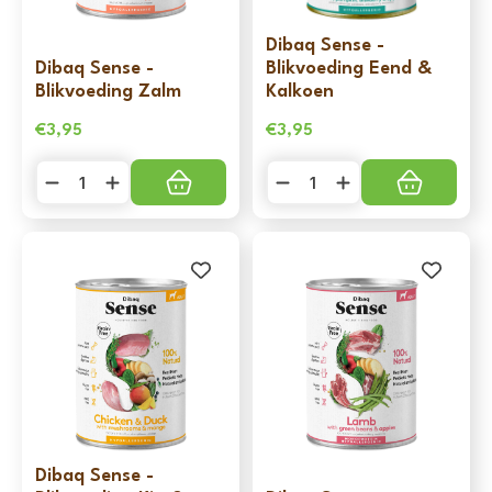
Dibaq Sense -
Dibaq Sense -
Blikvoeding Eend &
Blikvoeding Zalm
Kalkoen
€
3,95
€
3,95
Dibaq
Dibaq
Sense
Sense
-
-
Blikvoeding
Blikvoeding
Zalm
Eend
aantal
&
Kalkoen
aantal
Dibaq Sense -