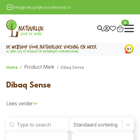
info@natuurlijkvoordehond.nl
0
Product Merk
Home
Dibaq Sense
Dibaq Sense
Lees verder
Search
Product Order
Product Order