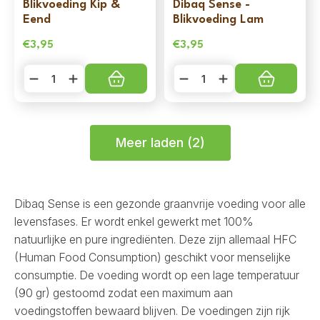
Blikvoeding Kip &
Dibaq Sense -
Eend
Blikvoeding Lam
€
3,95
€
3,95
Dibaq
Dibaq
Sense
Sense
-
-
Blikvoeding
Blikvoeding
Kip
Lam
&
aantal
Eend
Meer laden (2)
aantal
Dibaq Sense is een gezonde graanvrije voeding voor alle
levensfases. Er wordt enkel gewerkt met 100%
natuurlijke en pure ingrediënten. Deze zijn allemaal HFC
(Human Food Consumption) geschikt voor menselijke
consumptie. De voeding wordt op een lage temperatuur
(90 gr) gestoomd zodat een maximum aan
voedingstoffen bewaard blijven. De voedingen zijn rijk