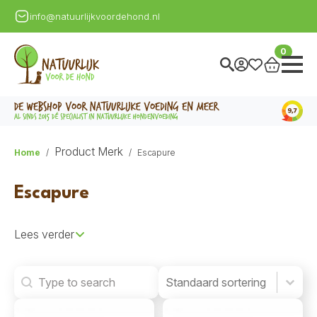
info@natuurlijkvoordehond.nl
0
Product Merk
Home
Escapure
Escapure
Lees verder
Search
Product Order
Product Order