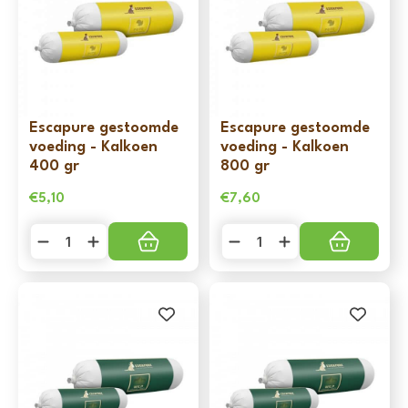
Escapure gestoomde
Escapure gestoomde
voeding - Kalkoen
voeding - Kalkoen
400 gr
800 gr
€
5,10
€
7,60
Escapure
Escapure
gestoomde
gestoomde
voeding
voeding
-
-
Kalkoen
Kalkoen
400
800
gr
gr
aantal
aantal