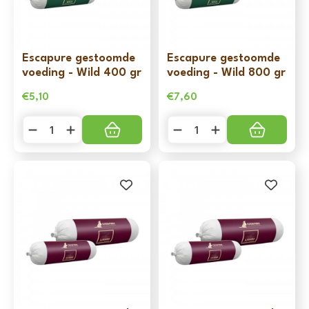
Escapure gestoomde
Escapure gestoomde
voeding - Wild 400 gr
voeding - Wild 800 gr
€
5,10
€
7,60
Escapure
Escapure
gestoomde
gestoomde
voeding
voeding
-
-
Wild
Wild
400
800
gr
gr
aantal
aantal