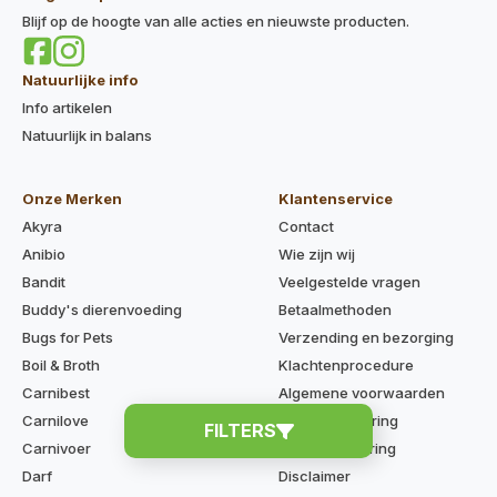
Blijf op de hoogte van alle acties en nieuwste producten.
Natuurlijke info
Info artikelen
Natuurlijk in balans
Onze Merken
Klantenservice
Akyra
Contact
Anibio
Wie zijn wij
Bandit
Veelgestelde vragen
Buddy's dierenvoeding
Betaalmethoden
Bugs for Pets
Verzending en bezorging
Boil & Broth
Klachtenprocedure
Carnibest
Algemene voorwaarden
Carnilove
Privacyverklaring
FILTERS
Carnivoer
Cookieverklaring
Darf
Disclaimer