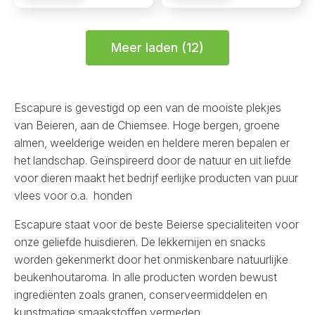
trainers
trainers
150
aantal
gr
aantal
Meer laden (12)
Escapure is gevestigd op een van de mooiste plekjes
van Beieren, aan de Chiemsee. Hoge bergen, groene
almen, weelderige weiden en heldere meren bepalen er
het landschap. Geïnspireerd door de natuur en uit liefde
voor dieren maakt het bedrijf eerlijke producten van puur
vlees voor o.a. honden
Escapure staat voor de beste Beierse specialiteiten voor
onze geliefde huisdieren. De lekkernijen en snacks
worden gekenmerkt door het onmiskenbare natuurlijke
beukenhoutaroma. In alle producten worden bewust
ingrediënten zoals granen, conserveermiddelen en
kunstmatige smaakstoffen vermeden.