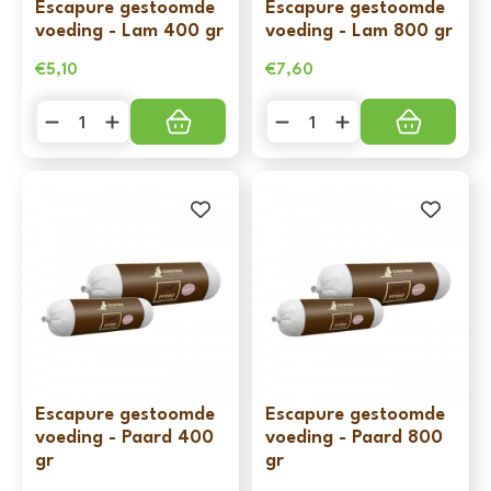
Escapure gestoomde
Escapure gestoomde
voeding - Lam 400 gr
voeding - Lam 800 gr
€
5,10
€
7,60
Escapure
Escapure
gestoomde
gestoomde
voeding
voeding
-
-
Lam
Lam
400
800
gr
gr
aantal
aantal
Escapure gestoomde
Escapure gestoomde
voeding - Paard 400
voeding - Paard 800
gr
gr