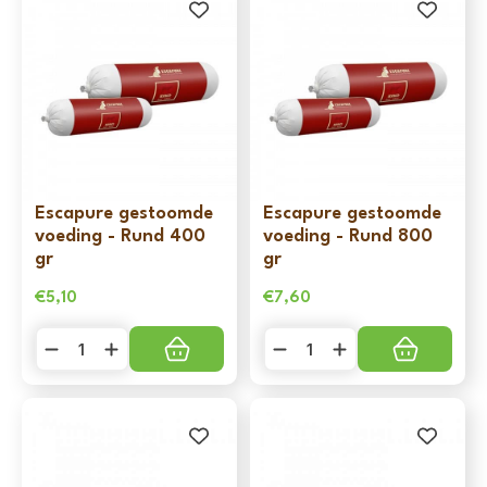
Escapure gestoomde
Escapure gestoomde
voeding - Rund 400
voeding - Rund 800
gr
gr
€
5,10
€
7,60
Escapure
Escapure
gestoomde
gestoomde
voeding
voeding
-
-
Rund
Rund
400
800
gr
gr
aantal
aantal