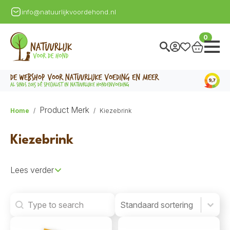
info@natuurlijkvoordehond.nl
0
Product Merk
Home
Kiezebrink
Kiezebrink
Lees verder
Search
Product Order
Product Order