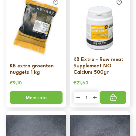
KB Extra - Raw meat
KB extra groenten
Supplement NO
nuggets 1 kg
Calcium 500gr
€
9,10
€
21,60
KB
Meer info
Extra
-
Raw
meat
Supplement
NO
Calcium
500gr