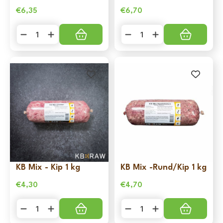
€
6,35
€
6,70
KB
KB
Mix
Mix
-
-
Fazant
Kalkoen
1
1
kg
kg
aantal
aantal
KB Mix - Kip 1 kg
KB Mix -Rund/Kip 1 kg
€
4,30
€
4,70
KB
KB
Mix
Mix
-
-