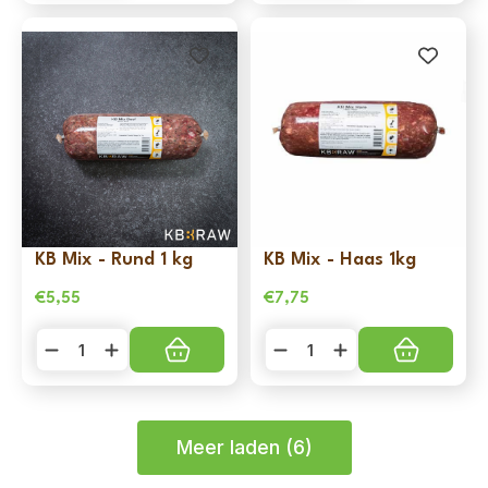
Kip
Rund/Kip
1
1
kg
kg
aantal
aantal
KB Mix - Rund 1 kg
KB Mix - Haas 1kg
€
5,55
€
7,75
KB
KB
Mix
Mix
-
-
Rund
Haas
1
1kg
kg
aantal
aantal
Meer laden (6)