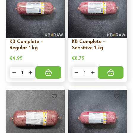
aantal
KB Complete -
KB Complete -
Regular 1 kg
Sensitive 1 kg
€
4,95
€
8,75
KB
KB
Complete
Complete
-
-
Regular
Sensitive
1
1
kg
kg
aantal
aantal