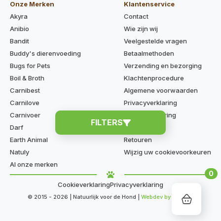
Onze Merken
Klantenservice
Akyra
Contact
Anibio
Wie zijn wij
Bandit
Veelgestelde vragen
Buddy's dierenvoeding
Betaalmethoden
Bugs for Pets
Verzending en bezorging
Boil & Broth
Klachtenprocedure
Carnibest
Algemene voorwaarden
Carnilove
Privacyverklaring
Carnivoer
Cookieverklaring
FILTERS
Darf
Disclaimer
Earth Animal
Retouren
Natuly
Wijzig uw cookievoorkeuren
Al onze merken
0
Cookieverklaring
Privacyverklaring
© 2015 - 2026 | Natuurlijk voor de Hond |
Webdev by Kaige.nl