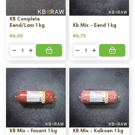
KB Complete
Eend/Lam 1 kg
Kb Mix - Eend 1 kg
€
6,05
€
6,75
KB
Kb
Complete
Mix
Eend/Lam
-
1
Eend
kg
1
aantal
kg
aantal
KB Mix - Fazant 1 kg
KB Mix - Kalkoen 1 kg