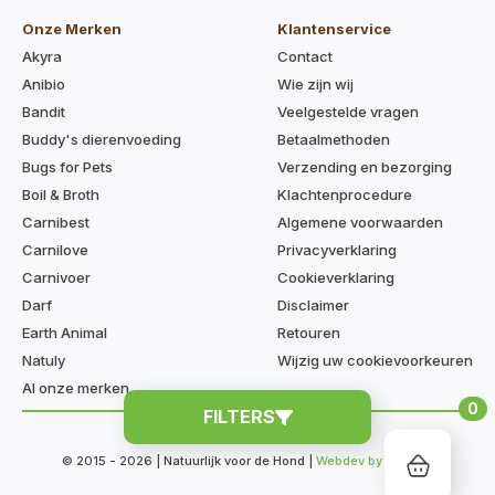
Onze Merken
Klantenservice
Akyra
Contact
Anibio
Wie zijn wij
Bandit
Veelgestelde vragen
Buddy's dierenvoeding
Betaalmethoden
Bugs for Pets
Verzending en bezorging
Boil & Broth
Klachtenprocedure
Carnibest
Algemene voorwaarden
Carnilove
Privacyverklaring
Carnivoer
Cookieverklaring
Darf
Disclaimer
Earth Animal
Retouren
Natuly
Wijzig uw cookievoorkeuren
Al onze merken
0
FILTERS
Cookieverklaring
Privacyverklaring
© 2015 - 2026 | Natuurlijk voor de Hond |
Webdev by Kaige.nl