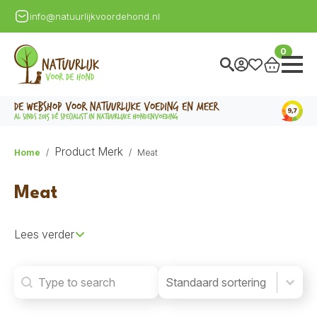
info@natuurlijkvoordehond.nl
0
Product Merk
Home
Meat
Meat
Lees verder
Search
Product Order
Product Order