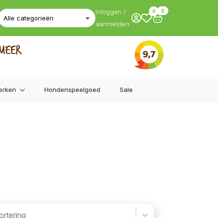
Inloggen /
0
0
aanmelden
erken
Hondenspeelgoed
Sale
r
er