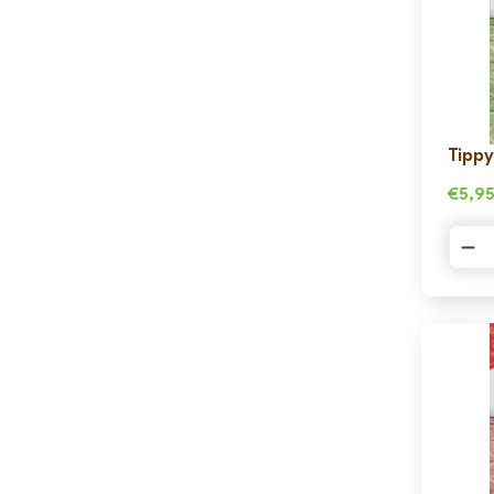
Tippy
€
5,9
Tipp
Taps
-
Groe
Appe
aanta