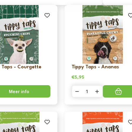
 Taps - Courgette
Tippy Taps - Ananas
5
€
5,95
Tippy
Meer info
Taps
-
Ananas
aantal