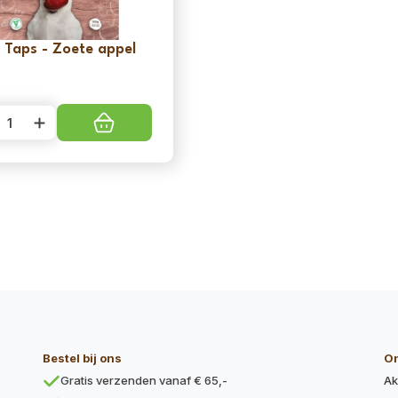
 Taps - Zoete appel
5
y
e
l
l
Bestel bij ons
O
Gratis verzenden vanaf € 65,-
Ak