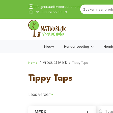
info@natuurlijkvoordehond.nl
+31 (0)6 29 55 44 43
Nieuw
Hondenvoeding
Hond
Product Merk
Home
Tippy Taps
Tippy Taps
Lees verder
Search
MERK