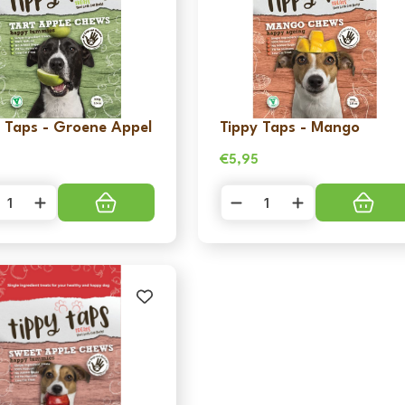
 Taps - Groene Appel
Tippy Taps - Mango
5
€
5,95
y
Tippy
Taps
-
ne
Mango
l
aantal
l