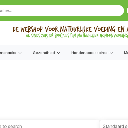
ensnacks
Gezondheid
Hondenaccessoires
M
Product Orde
Product Ord