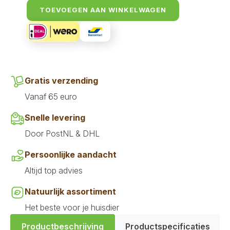
Rund,
TOEVOEGEN AAN WINKELWAGEN
Truffel
en
Aardbei
13,5
cm
aantal
Gratis verzending
Vanaf 65 euro
Snelle levering
Door PostNL & DHL
Persoonlijke aandacht
Altijd top advies
Natuurlijk assortiment
Het beste voor je huisdier
Productbeschrijving
Productspecificaties