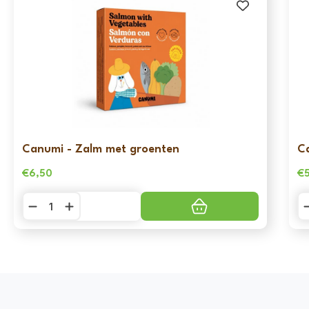
Canumi - Zalm met groenten
C
€
6,50
€
Canumi
C
-
-
Zalm
Sa
met
m
groenten
g
aantal
aa