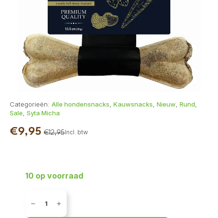
Categorieën:
Alle hondensnacks
,
Kauwsnacks
,
Nieuw
,
Rund
,
Sale
,
Syta Micha
€
9,95
Incl. btw
€
12,95
Oorspronkelijke
Huidige
prijs
prijs
was:
is:
10 op voorraad
€12,95.
€9,95.
Syta
Micha
Kauwbot
-