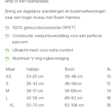
lamp of een naamplaatje.
Breng uw dagelijkse wandelingen en buitenverkenningen
naar een hoger niveau met Roam Harness.
100% gerecycled polyester (RPET)
Constructie: vierpuntsverstelling voor een perfecte
pasvorm
Ultralicht mesh voor extra comfort
Aluminium V-ring rugbevestiging
Maat
Halslijn
Borst
Ru
XS
23-25 ​​cm
38-46 cm
10
S
28-42 cm
46-56cm
12
M
36-51 cm
56-68cm
14
L
42-58 cm
68-82 cm
16
XL
50-70 cm
82-106 cm
18