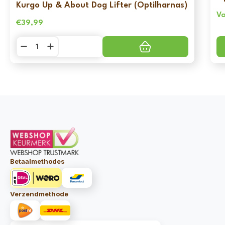
Kurgo Up & About Dog Lifter (Optilharnas)
Va
€
39,99
Kurgo
Up
&
About
Dog
Lifter
(Optilharnas)
aantal
Betaalmethodes
Verzendmethode