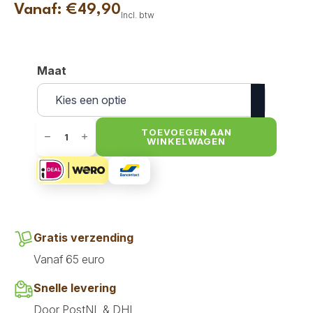
Vanaf:
€
49,90
Incl. btw
Maat
Woolly
Wolf
TOEVOEGEN AAN
WINKELWAGEN
-
Roam
Tuig
-
Green
Ripple
aantal
Gratis verzending
Vanaf 65 euro
Snelle levering
Door PostNL & DHL