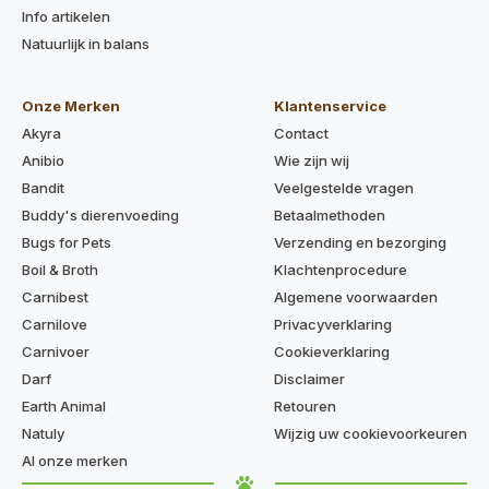
Info artikelen
Natuurlijk in balans
Onze Merken
Klantenservice
Akyra
Contact
Anibio
Wie zijn wij
Bandit
Veelgestelde vragen
Buddy's dierenvoeding
Betaalmethoden
Bugs for Pets
Verzending en bezorging
Boil & Broth
Klachtenprocedure
Carnibest
Algemene voorwaarden
Carnilove
Privacyverklaring
Carnivoer
Cookieverklaring
Darf
Disclaimer
Earth Animal
Retouren
Natuly
Wijzig uw cookievoorkeuren
Al onze merken