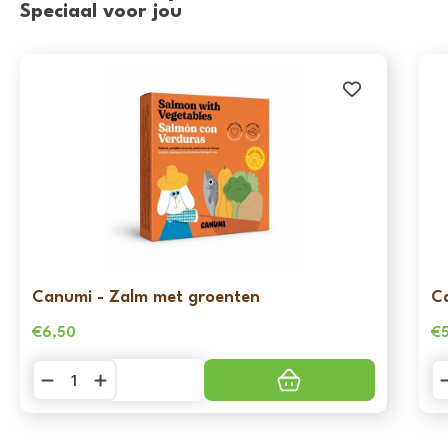
Speciaal voor jou
Canumi - Zalm met groenten
C
€
6,50
€
Canumi
C
-
-
Zalm
Sa
met
m
groenten
g
aantal
aa