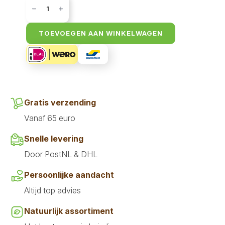
Speciaalmix
935
gr
aantal
TOEVOEGEN AAN WINKELWAGEN
Gratis verzending
Vanaf 65 euro
Snelle levering
Door PostNL & DHL
Persoonlijke aandacht
Altijd top advies
Natuurlijk assortiment