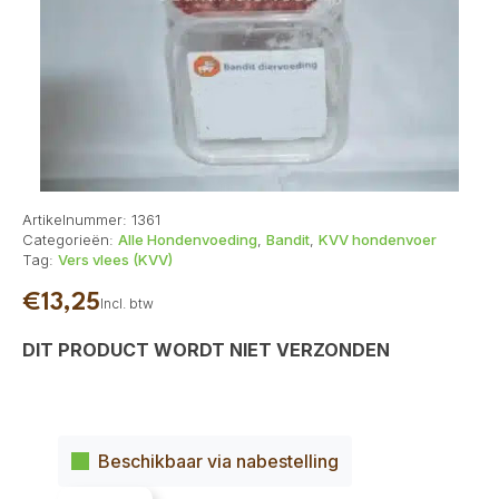
Artikelnummer:
1361
Categorieën:
Alle Hondenvoeding
,
Bandit
,
KVV hondenvoer
Tag:
Vers vlees (KVV)
€
13,25
Incl. btw
DIT PRODUCT WORDT NIET VERZONDEN
Beschikbaar via nabestelling
Bandit