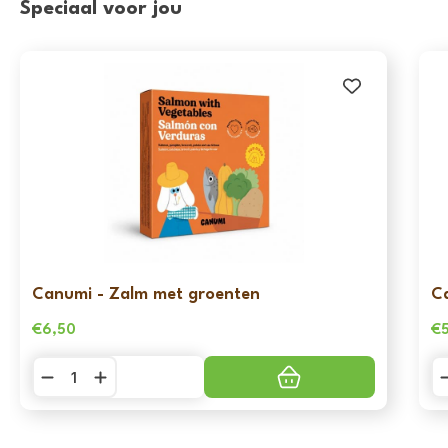
Speciaal voor jou
Canumi - Zalm met groenten
C
€
6,50
€
Canumi
C
-
-
Zalm
Sa
met
m
groenten
g
aantal
aa