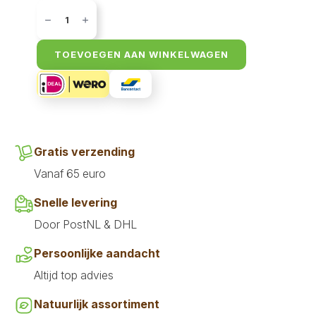
Bandit
vleesmix
rund
480
gr
TOEVOEGEN AAN WINKELWAGEN
aantal
Gratis verzending
Vanaf 65 euro
Snelle levering
Door PostNL & DHL
Persoonlijke aandacht
Altijd top advies
Natuurlijk assortiment