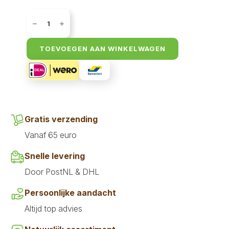
Bandit
vleesmix
rund
935
gr
TOEVOEGEN AAN WINKELWAGEN
aantal
Gratis verzending
Vanaf 65 euro
Snelle levering
Door PostNL & DHL
Persoonlijke aandacht
Altijd top advies