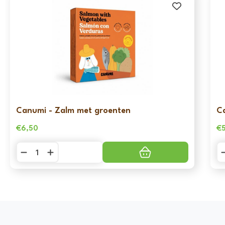
Canumi - Zalm met groenten
C
€
6,50
€
Canumi
C
-
-
Zalm
Sa
met
m
groenten
g
aantal
aa