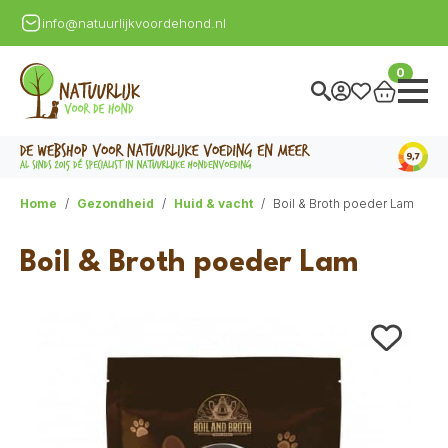
info@natuurlijkvoordehond.nl
0
Home
Gezondheid
Huid & vacht
Boil & Broth poeder Lam
Boil & Broth poeder Lam