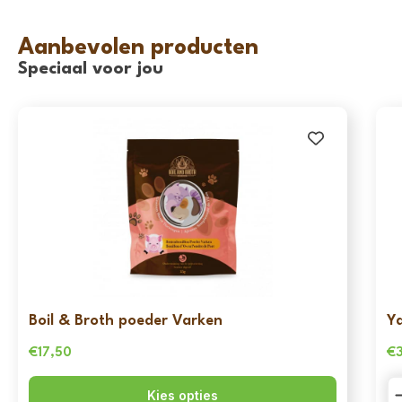
Aanbevolen producten
Speciaal voor jou
Boil & Broth poeder Varken
Yd
€
17,50
€
Yd
Kies opties
-