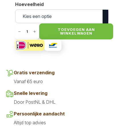
Hoeveelheid
Boil
&
TOEVOEGEN AAN
WINKELWAGEN
Broth
poeder
Lam
aantal
Gratis verzending
Vanaf 65 euro
Snelle levering
Door PostNL & DHL
Persoonlijke aandacht
Altijd top advies