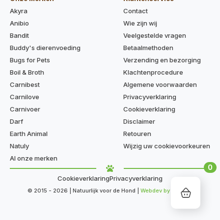
Akyra
Contact
Anibio
Wie zijn wij
Bandit
Veelgestelde vragen
Buddy's dierenvoeding
Betaalmethoden
Bugs for Pets
Verzending en bezorging
Boil & Broth
Klachtenprocedure
Carnibest
Algemene voorwaarden
Carnilove
Privacyverklaring
Carnivoer
Cookieverklaring
Darf
Disclaimer
Earth Animal
Retouren
Natuly
Wijzig uw cookievoorkeuren
Al onze merken
0
Cookieverklaring
Privacyverklaring
© 2015 - 2026 | Natuurlijk voor de Hond |
Webdev by Kaige.nl