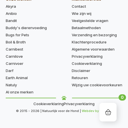
Akyra
Contact
Anibio
Wie zijn wij
Bandit
Veelgestelde vragen
Buddy's dierenvoeding
Betaalmethoden
Bugs for Pets
Verzending en bezorging
Boil & Broth
Klachtenprocedure
Carnibest
Algemene voorwaarden
Carnilove
Privacyverklaring
Carnivoer
Cookieverklaring
Darf
Disclaimer
Earth Animal
Retouren
Natuly
Wijzig uw cookievoorkeuren
Al onze merken
0
Cookieverklaring
Privacyverklaring
© 2015 - 2026 | Natuurlijk voor de Hond |
Webdev by Kaige.nl