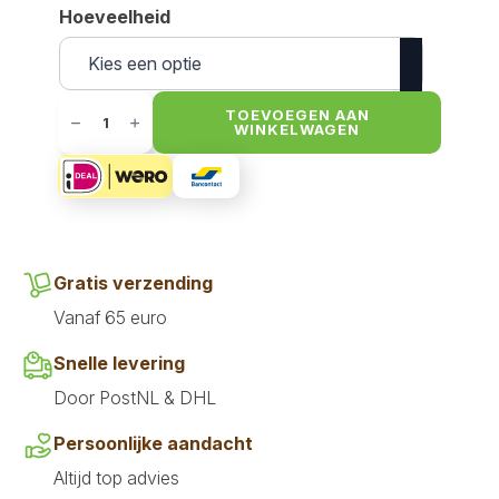
Hoeveelheid
Boil
&
TOEVOEGEN AAN
WINKELWAGEN
Broth
poeder
Rund
aantal
Gratis verzending
Vanaf 65 euro
Snelle levering
Door PostNL & DHL
Persoonlijke aandacht
Altijd top advies