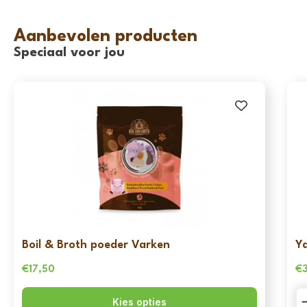
Aanbevolen producten
Speciaal voor jou
Boil & Broth poeder Varken
Yd
€
17,50
€
Yd
Kies opties
-