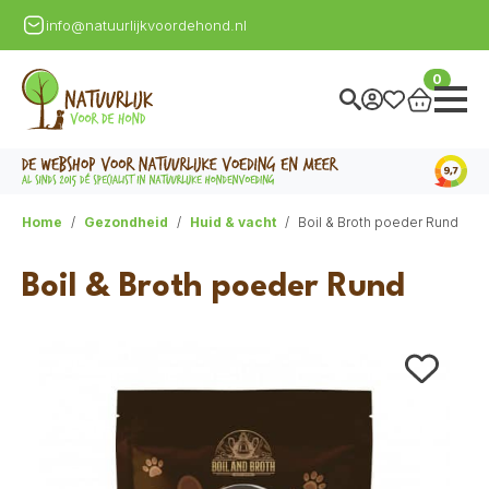
info@natuurlijkvoordehond.nl
0
Home
Gezondheid
Huid & vacht
Boil & Broth poeder Rund
Boil & Broth poeder Rund