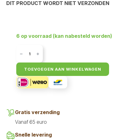
DIT PRODUCT WORDT NIET VERZONDEN
6 op voorraad (kan nabesteld worden)
Buddy
eend
&
zalm
compleet
TOEVOEGEN AAN WINKELWAGEN
1
kg
aantal
Gratis verzending
Vanaf 65 euro
Snelle levering