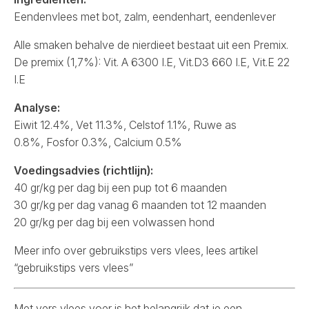
Eendenvlees met bot, zalm, eendenhart, eendenlever
Alle smaken behalve de nierdieet bestaat uit een Premix.
De premix (1,7%): Vit. A 6300 I.E, Vit.D3 660 I.E, Vit.E 22
I.E
Analyse:
Eiwit 12.4%, Vet 11.3%, Celstof 1.1%, Ruwe as
0.8%, Fosfor 0.3%, Calcium 0.5%
Voedingsadvies (richtlijn):
40 gr/kg per dag bij een pup tot 6 maanden
30 gr/kg per dag vanag 6 maanden tot 12 maanden
20 gr/kg per dag bij een volwassen hond
Meer info over gebruikstips vers vlees, lees
artikel
“gebruikstips vers vlees”
Met vers vlees voer is het belangrijk dat je een