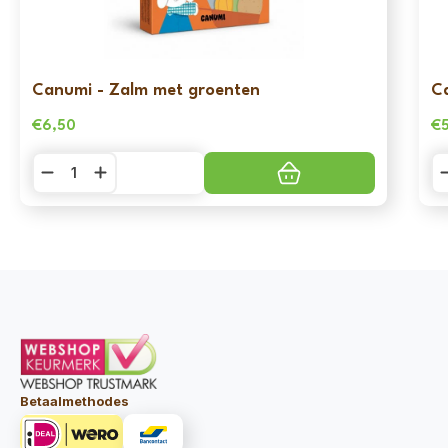
Canumi - Zalm met groenten
C
€
6,50
€
Canumi
C
-
-
Zalm
Sa
met
m
groenten
g
aantal
aa
Betaalmethodes