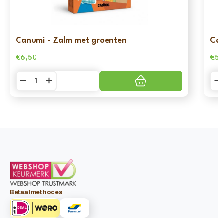
Canumi - Zalm met groenten
C
€
6,50
€
Canumi
C
-
-
Zalm
Sa
met
m
groenten
g
aantal
aa
Betaalmethodes