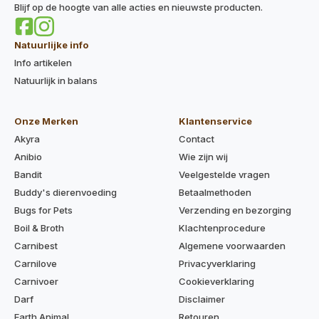
Blijf op de hoogte van alle acties en nieuwste producten.
Natuurlijke info
Info artikelen
Natuurlijk in balans
Onze Merken
Klantenservice
Akyra
Contact
Anibio
Wie zijn wij
Bandit
Veelgestelde vragen
Buddy's dierenvoeding
Betaalmethoden
Bugs for Pets
Verzending en bezorging
Boil & Broth
Klachtenprocedure
Carnibest
Algemene voorwaarden
Carnilove
Privacyverklaring
Carnivoer
Cookieverklaring
Darf
Disclaimer
Earth Animal
Retouren