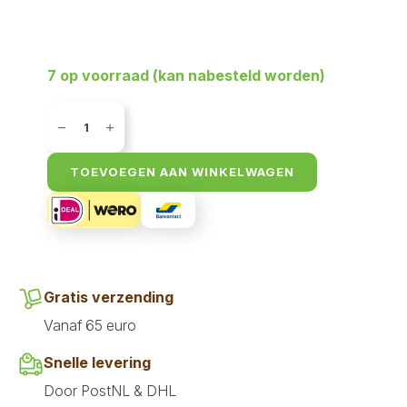
7 op voorraad (kan nabesteld worden)
Buddy
Kalkoen
compleet
1
kg
TOEVOEGEN AAN WINKELWAGEN
aantal
Gratis verzending
Vanaf 65 euro
Snelle levering
Door PostNL & DHL