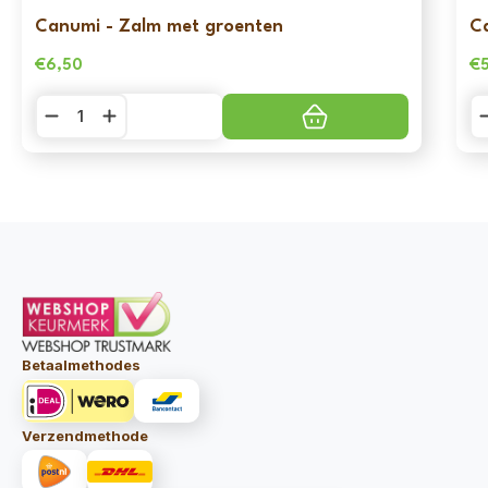
Canumi - Zalm met groenten
C
€
6,50
€
Canumi
C
-
-
Zalm
Sa
met
m
groenten
g
aantal
aa
Betaalmethodes
Verzendmethode