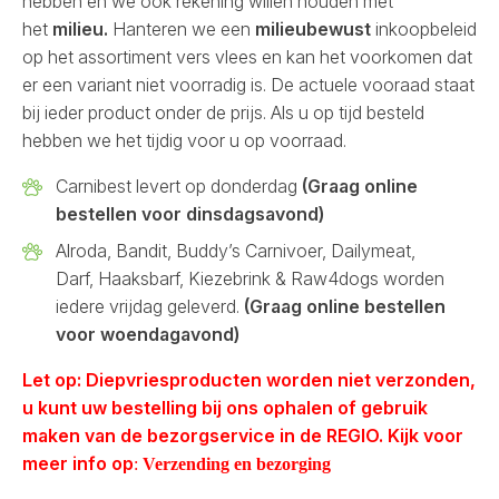
hebben en we ook rekening willen houden met
het
milieu.
Hanteren we een
milieubewust
inkoopbeleid
op het assortiment vers vlees en kan het voorkomen dat
er een variant niet voorradig is. De actuele vooraad staat
bij ieder product onder de prijs. Als u op tijd besteld
hebben we het tijdig voor u op voorraad.
Carnibest levert op donderdag
(Graag online
bestellen voor dinsdagsavond)
Alroda, Bandit, Buddy’s Carnivoer, Dailymeat,
Darf, Haaksbarf, Kiezebrink & Raw4dogs worden
iedere vrijdag geleverd.
(Graag online bestellen
voor woendagavond)
Let op: Diepvriesproducten worden niet verzonden,
u kunt uw bestelling bij ons ophalen of gebruik
maken van de bezorgservice in de REGIO. Kijk voor
meer info op
:
Verzending en bezorging