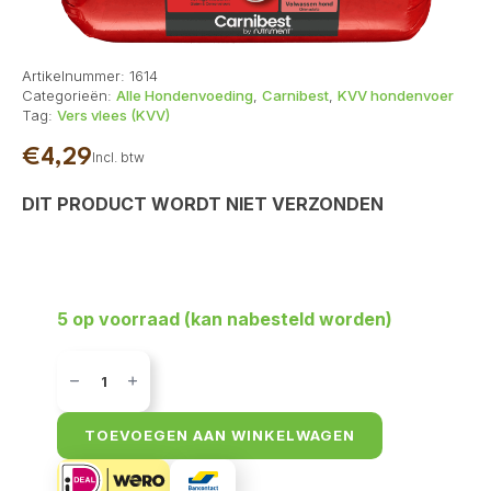
Artikelnummer:
1614
Categorieën:
Alle Hondenvoeding
,
Carnibest
,
KVV hondenvoer
Tag:
Vers vlees (KVV)
€
4,29
Incl. btw
DIT PRODUCT WORDT NIET VERZONDEN
5 op voorraad (kan nabesteld worden)
Carnibest
Rundvlees,
Kip
&
Rijst
TOEVOEGEN AAN WINKELWAGEN
Volwassen
(500gr)
aantal