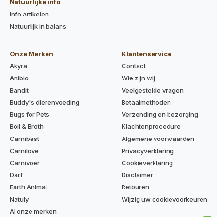
Natuurlijke info
Info artikelen
Natuurlijk in balans
Onze Merken
Klantenservice
Akyra
Contact
Anibio
Wie zijn wij
Bandit
Veelgestelde vragen
Buddy's dierenvoeding
Betaalmethoden
Bugs for Pets
Verzending en bezorging
Boil & Broth
Klachtenprocedure
Carnibest
Algemene voorwaarden
Carnilove
Privacyverklaring
Carnivoer
Cookieverklaring
Darf
Disclaimer
Earth Animal
Retouren
Natuly
Wijzig uw cookievoorkeuren
Al onze merken