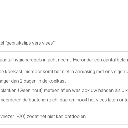
kel “gebruikstips vers vlees”
n aantal hygiëneregels in acht neemt. Hieronder een aantal belan
 de koelkast, hierdoor komt het niet in aanraking met ons eigen 
nger dan 2 dagen in de koelkast.
jplanken (Geen hout) meteen af en was ook uw handen als u kl
ermeerderen de bacteriën zich, daarom nooit het vlees laten 
vriezer (-20) zodat het niet kan ontdooien.