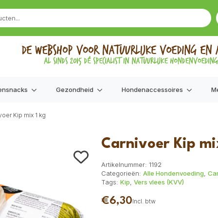
ensnacks
Gezondheid
Hondenaccessoires
M
voer Kip mix 1 kg
Carnivoer Kip mi
Artikelnummer:
1192
Categorieën:
Alle Hondenvoeding
,
Car
Tags:
Kip
,
Vers vlees (KVV)
€
6,30
Incl. btw