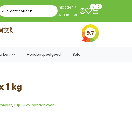
Inloggen /
0
0
aanmelden
erken
Hondenspeelgoed
Sale
x 1 kg
nivoer
,
Kip
,
KVV hondenvoer