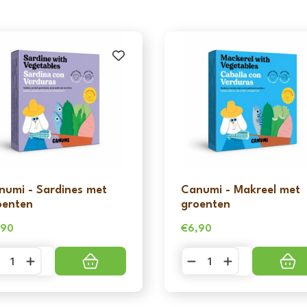
numi - Sardines met
Canumi - Makreel met
oenten
groenten
,90
€
6,90
numi
Canumi
-
rdines
Makreel
t
met
oenten
groenten
ntal
aantal