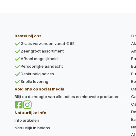
Bestel bij ons
O
Gratis verzenden vanaf € 65,-
Ak
Zeer groot assortiment
An
Afhaal mogelijkheid
Ba
Persoonlijke aandacht
Bu
Deskundig advies
Bu
Snelle levering
Bo
Volg ons op social media
Ca
Blijf op de hoogte van alle acties en nieuwste producten.
Ca
Ca
Da
Natuurlijke info
Ea
Info artikelen
Na
Natuurlijk in balans
Al