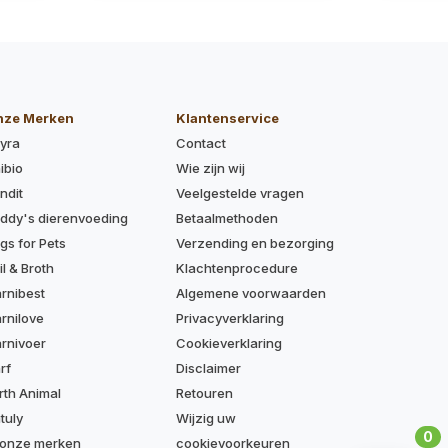
gr
aantal
nze Merken
Klantenservice
yra
Contact
ibio
Wie zijn wij
ndit
Veelgestelde vragen
ddy's dierenvoeding
Betaalmethoden
gs for Pets
Verzending en bezorging
il & Broth
Klachtenprocedure
rnibest
Algemene voorwaarden
rnilove
Privacyverklaring
rnivoer
Cookieverklaring
rf
Disclaimer
rth Animal
Retouren
tuly
Wijzig uw
0
 onze merken
cookievoorkeuren