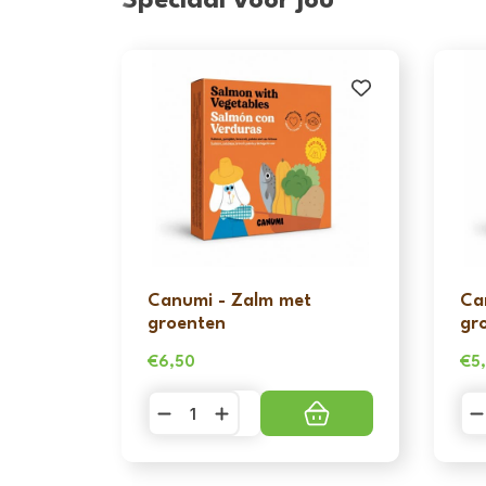
Speciaal voor jou
Canumi - Zalm met
Ca
groenten
gr
€
6,50
€
5
Canumi
Ca
-
-
Zalm
Sa
met
me
groenten
gr
aantal
aa