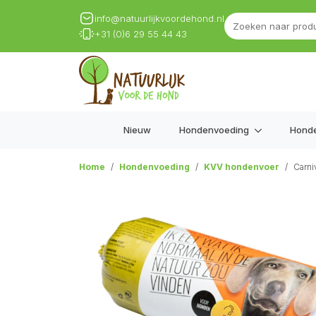
info@natuurlijkvoordehond.nl
+31 (0)6 29 55 44 43
Nieuw
Hondenvoeding
Hond
Home
Hondenvoeding
KVV hondenvoer
Carni