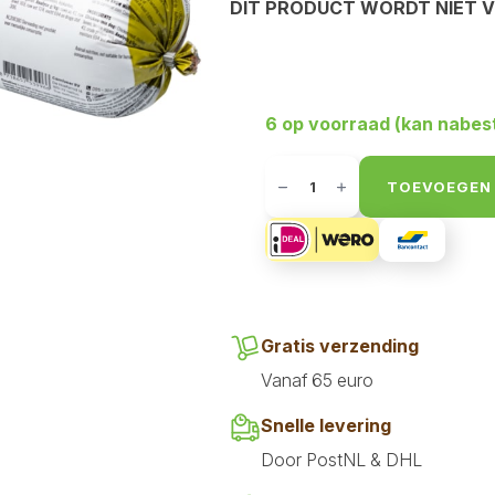
DIT PRODUCT WORDT NIET 
6 op voorraad (kan nabes
Carnivoer
Kip
TOEVOEGEN
mix
1
kg
aantal
Gratis verzending
Vanaf 65 euro
Snelle levering
Door PostNL & DHL