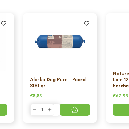
Nature
Alaska Dog Pure - Paard
Lam 12 
800 gr
bescha
€
8,85
€
67,95
Oorspro
Huidige
prijs
prijs
Alaska
Dog
was:
is:
Pure
€77,95.
€67,95
-
Paard
800