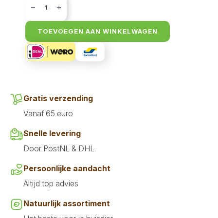
Vis
mix
250
gr
TOEVOEGEN AAN WINKELWAGEN
aantal
Gratis verzending
Vanaf 65 euro
Snelle levering
Door PostNL & DHL
Persoonlijke aandacht
Altijd top advies
Natuurlijk assortiment