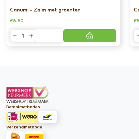
Canumi - Zalm met groenten
C
€
6,50
€
Canumi
C
-
-
Zalm
Sa
met
m
groenten
g
aantal
aa
Betaalmethodes
Verzendmethode