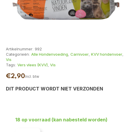
Artikelnummer:
992
Categorieën:
Alle Hondenvoeding
,
Carnivoer
,
KVV hondenvoer
,
Vis
Tags:
Vers vlees (KVV)
,
Vis
€
2,90
Incl. btw
DIT PRODUCT WORDT NIET VERZONDEN
18 op voorraad (kan nabesteld worden)
Carnivoer