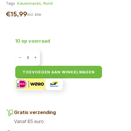
Tags:
Kauwsnacks
,
Rund
€
15,99
Incl. btw
10 op voorraad
Earth
Animal
No
Hide
-
TOEVOEGEN AAN WINKELWAGEN
Rund
-
Large
aantal
Gratis verzending
Vanaf 65 euro