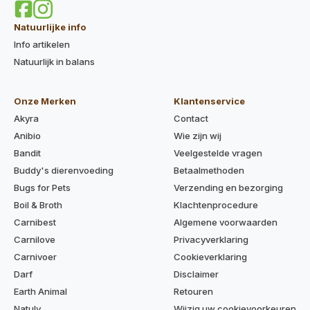
Natuurlijke info
Info artikelen
Natuurlijk in balans
Onze Merken
Klantenservice
Akyra
Contact
Anibio
Wie zijn wij
Bandit
Veelgestelde vragen
Buddy's dierenvoeding
Betaalmethoden
Bugs for Pets
Verzending en bezorging
Boil & Broth
Klachtenprocedure
Carnibest
Algemene voorwaarden
Carnilove
Privacyverklaring
Carnivoer
Cookieverklaring
Darf
Disclaimer
Earth Animal
Retouren
Natuly
Wijzig uw cookievoorkeuren