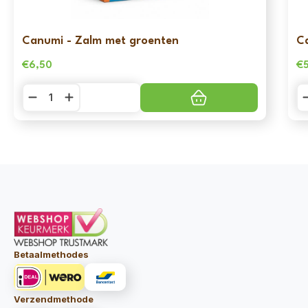
Canumi - Zalm met groenten
C
€
6,50
€
Canumi
C
-
-
Zalm
Sa
met
m
groenten
g
aantal
aa
Betaalmethodes
Verzendmethode