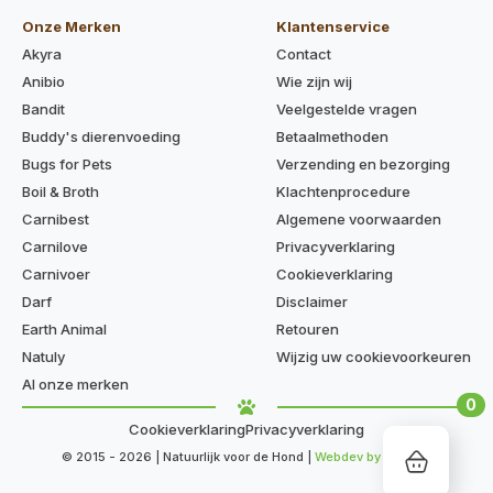
Onze Merken
Klantenservice
Akyra
Contact
Anibio
Wie zijn wij
Bandit
Veelgestelde vragen
Buddy's dierenvoeding
Betaalmethoden
Bugs for Pets
Verzending en bezorging
Boil & Broth
Klachtenprocedure
Carnibest
Algemene voorwaarden
Carnilove
Privacyverklaring
Carnivoer
Cookieverklaring
Darf
Disclaimer
Earth Animal
Retouren
Natuly
Wijzig uw cookievoorkeuren
Al onze merken
0
Cookieverklaring
Privacyverklaring
© 2015 - 2026 | Natuurlijk voor de Hond |
Webdev by Kaige.nl