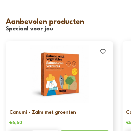
Aanbevolen producten
Speciaal voor jou
Canumi - Zalm met groenten
C
€
6,50
€