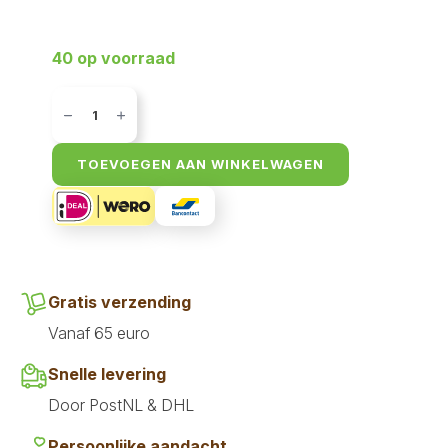
40 op voorraad
Earth
Animal
Pindakaas
Stix
-
TOEVOEGEN AAN WINKELWAGEN
10
pack
aantal
Gratis verzending
Vanaf 65 euro
Snelle levering
Door PostNL & DHL
Persoonlijke aandacht