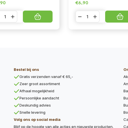
,90
€
6,90
numi
Canumi
-
rdines
Makreel
t
met
oenten
groenten
ntal
aantal
Bestel bij ons
O
Gratis verzenden vanaf € 65,-
Ak
Zeer groot assortiment
An
Afhaal mogelijkheid
Ba
Persoonlijke aandacht
Bu
Deskundig advies
Bu
Snelle levering
Bo
Volg ons op social media
Ca
Blijf op de hoogte van alle acties en nieuwste producten.
Ca