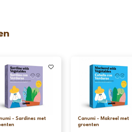
en
numi - Sardines met
Canumi - Makreel met
oenten
groenten