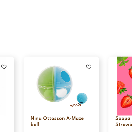
Nina Ottosson A-Maze
Soopa 
ball
Strawb