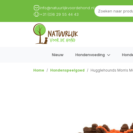
info@natuurlijkvoordehond.nl
+31 (0)6 29 55 44 43
Nieuw
Hondenvoeding
Hond
Home
Hondenspeelgoed
Hugglehounds Morris 