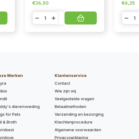
€
36,50
€
6,25
Nina
Soopa
Ottosson
Dental
A-
Sticks
Maze
-
ball
Strawb
aantal
Dog-
Queri
aantal
nze Merken
Klantenservice
yra
Contact
ibio
Wie zijn wij
ndit
Veelgestelde vragen
ddy's dierenvoeding
Betaalmethoden
gs for Pets
Verzending en bezorging
il & Broth
Klachtenprocedure
rnibest
Algemene voorwaarden
rnilove
Privacyverklaring