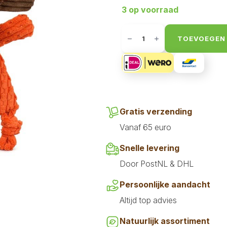
3 op voorraad
Hugglehounds
Morris
TOEVOEGEN
Moose
aantal
Gratis verzending
Vanaf 65 euro
Snelle levering
Door PostNL & DHL
Persoonlijke aandacht
Altijd top advies
Natuurlijk assortiment