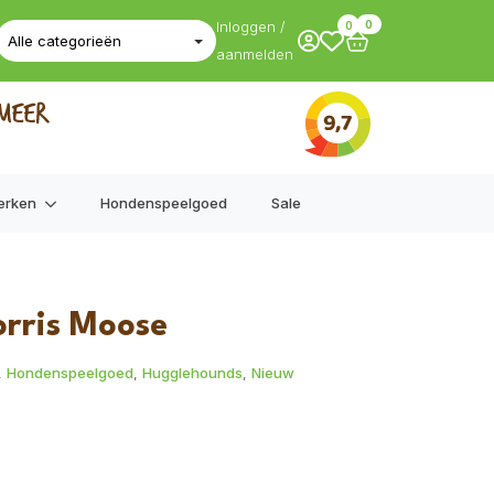
Inloggen /
0
0
aanmelden
erken
Hondenspeelgoed
Sale
rris Moose
,
Hondenspeelgoed
,
Hugglehounds
,
Nieuw