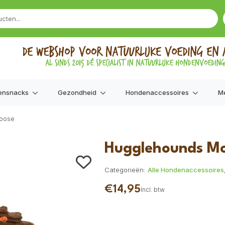
ensnacks
Gezondheid
Hondenaccessoires
M
Moose
Hugglehounds Mo
Categorieën:
Alle Hondenaccessoires
€
14,95
Incl. btw