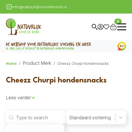
info@natuurlijkvoordehond.nl
0
Product Merk
Home
Cheezz Churpi hondensnacks
Cheezz Churpi hondensnacks
Lees verder
Search
Product Order
Product Order