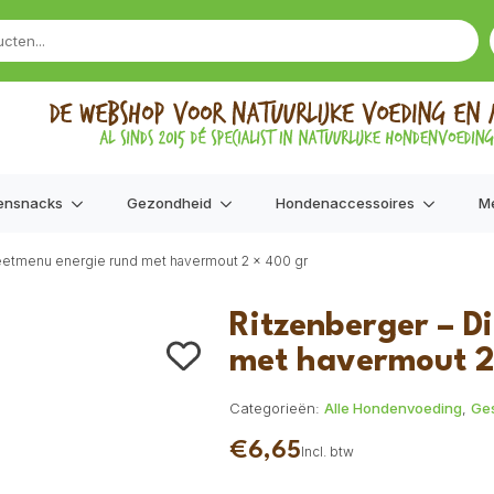
ensnacks
Gezondheid
Hondenaccessoires
M
eetmenu energie rund met havermout 2 x 400 gr
Ritzenberger – D
met havermout 2
Categorieën:
Alle Hondenvoeding
,
Ge
€
6,65
Incl. btw