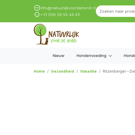
info@natuurlijkvoordehond.nl
+31 (0)6 29 55 44 43
Nieuw
Hondenvoeding
Hond
Home
Gezondheid
Vakantie
Ritzenberger – Di