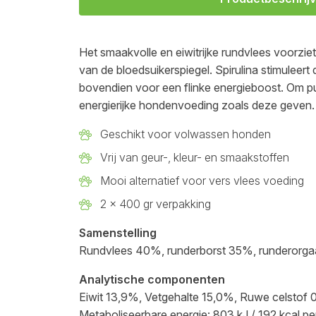
Het smaakvolle en eiwitrijke rundvlees voorzie
van de bloedsuikerspiegel. Spirulina stimuleert 
bovendien voor een flinke energieboost. Om pu
energierijke hondenvoeding zoals deze geven. D
Geschikt voor volwassen honden
Vrij van geur-, kleur- en smaakstoffen
Mooi alternatief voor vers vlees voeding
2 x 400 gr verpakking
Samenstelling
Rundvlees 40%, runderborst 35%, runderorgaan
Analytische componenten
Eiwit 13,9%, Vetgehalte 15,0%, Ruwe celstof 
Metaboliseerbare energie: 803 kJ / 192 kcal p