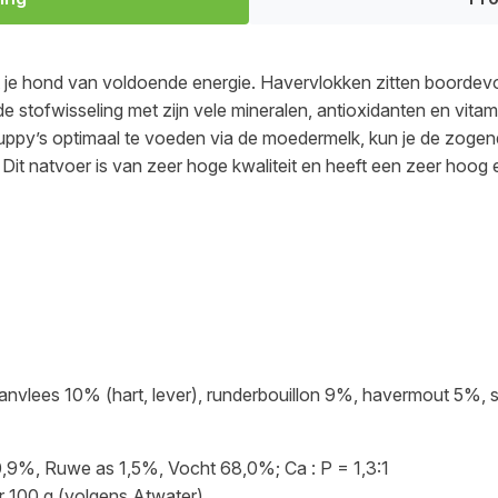
t je hond van voldoende energie. Havervlokken zitten boordevol
de stofwisseling met zijn vele mineralen, antioxidanten en vitam
ppy’s optimaal te voeden via de moedermelk, kun je de zogend
it natvoer is van zeer hoge kwaliteit en heeft een zeer hoog 
vlees 10% (hart, lever), runderbouillon 9%, havermout 5%, sp
0,9%, Ruwe as 1,5%, Vocht 68,0%; Ca : P = 1,3:1
er 100 g (volgens Atwater)