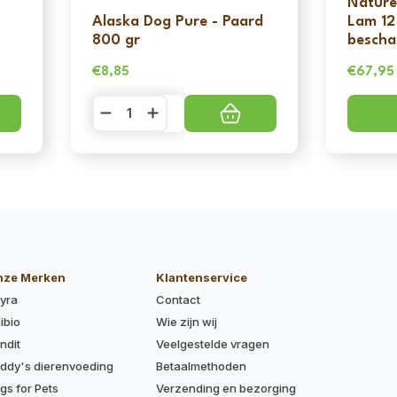
Nature
Alaska Dog Pure - Paard
Lam 12 
800 gr
bescha
€
8,85
€
67,95
Oorspro
Huidige
prijs
prijs
Alaska
Dog
was:
is:
Pure
€77,95.
€67,95
-
Paard
800
gr
aantal
nze Merken
Klantenservice
yra
Contact
ibio
Wie zijn wij
ndit
Veelgestelde vragen
ddy's dierenvoeding
Betaalmethoden
gs for Pets
Verzending en bezorging