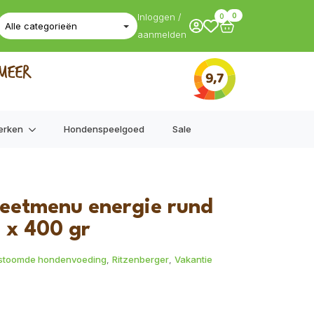
Inloggen /
0
0
aanmelden
erken
Hondenspeelgoed
Sale
ieetmenu energie rund
 x 400 gr
stoomde hondenvoeding
,
Ritzenberger
,
Vakantie