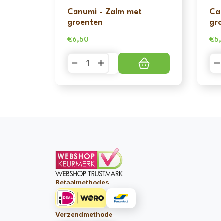
Canumi - Zalm met
Ca
groenten
gr
€
6,50
€
5
Canumi
Ca
-
-
Zalm
Sa
met
me
groenten
gr
aantal
aa
Betaalmethodes
Verzendmethode