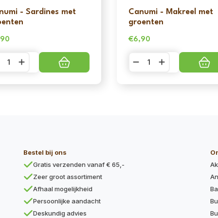
numi - Sardines met
Canumi - Makreel met
oenten
groenten
,90
€
6,90
numi
Canumi
-
rdines
Makreel
t
met
oenten
groenten
ntal
aantal
Bestel bij ons
O
Gratis verzenden vanaf € 65,-
Ak
Zeer groot assortiment
An
Afhaal mogelijkheid
Ba
Persoonlijke aandacht
Bu
Deskundig advies
Bu