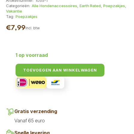
Artikelnummer:
1055-1
Categorieën:
Alle Hondenaccessoires
,
Earth Rated
,
Poepzakjes
,
Vakantie
Tag:
Poepzakjes
€
7,99
Incl. btw
1 op voorraad
TOEVOEGEN AAN WINKELWAGEN
Gratis verzending
Vanaf 65 euro
Snelle levering