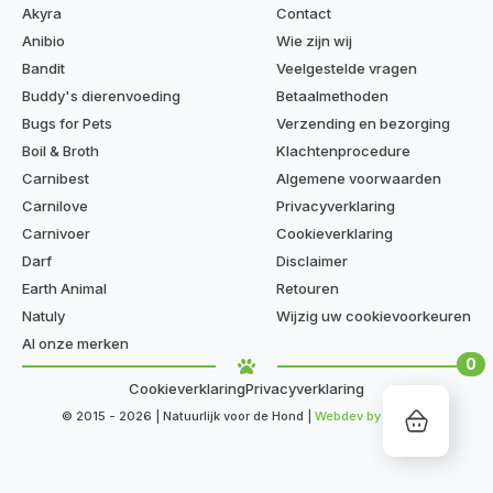
Akyra
Contact
Anibio
Wie zijn wij
Bandit
Veelgestelde vragen
Buddy's dierenvoeding
Betaalmethoden
Bugs for Pets
Verzending en bezorging
Boil & Broth
Klachtenprocedure
Carnibest
Algemene voorwaarden
Carnilove
Privacyverklaring
Carnivoer
Cookieverklaring
Darf
Disclaimer
Earth Animal
Retouren
Natuly
Wijzig uw cookievoorkeuren
Al onze merken
0
Cookieverklaring
Privacyverklaring
© 2015 - 2026 | Natuurlijk voor de Hond |
Webdev by Kaige.nl