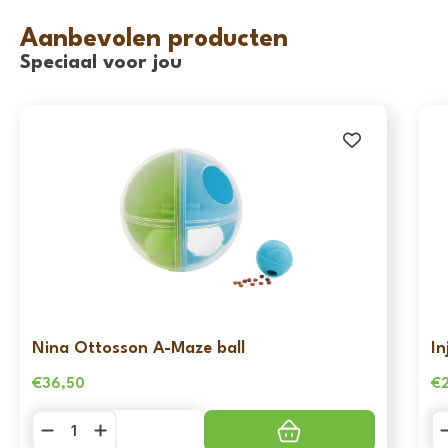
Aanbevolen producten
Speciaal voor jou
Nina Ottosson A-Maze ball
In
€
36,50
€
Nina
In
Ottosson
Ea