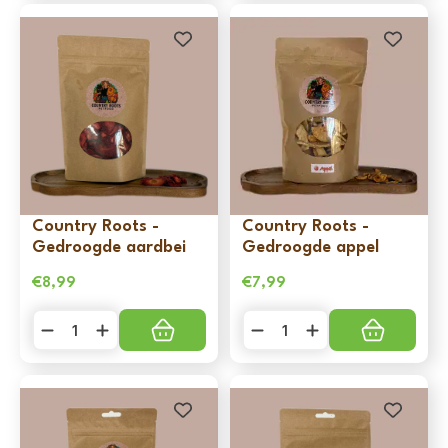
aantal
Aardappel
aantal
Country Roots -
Country Roots -
Gedroogde aardbei
Gedroogde appel
€
8,99
€
7,99
Country
Country
Roots
Roots
-
-
Gedroogde
Gedroogde
aardbei
appel
aantal
aantal