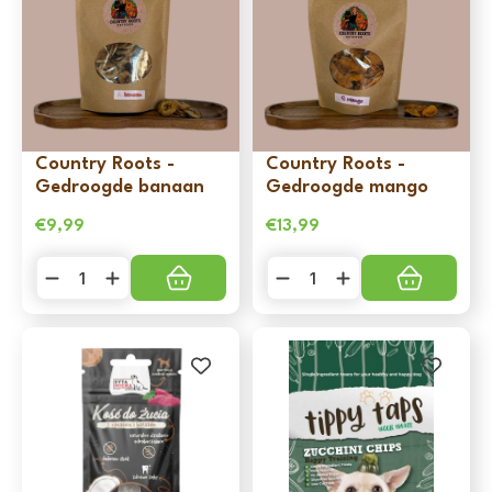
Country Roots -
Country Roots -
Gedroogde banaan
Gedroogde mango
€
9,99
€
13,99
Country
Country
Roots
Roots
-
-
Gedroogde
Gedroogde
banaan
mango
aantal
aantal