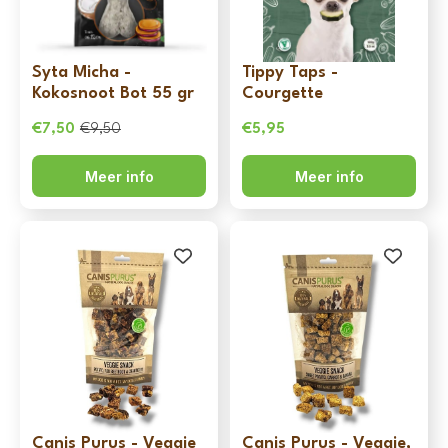
Syta Micha -
Tippy Taps -
Kokosnoot Bot 55 gr
Courgette
€
7,50
€
9,50
€
5,95
Oorspronkelijke
Huidige
prijs
prijs
Meer info
Meer info
was:
is:
€9,50.
€7,50.
Canis Purus - Veggie
Canis Purus - Veggie,