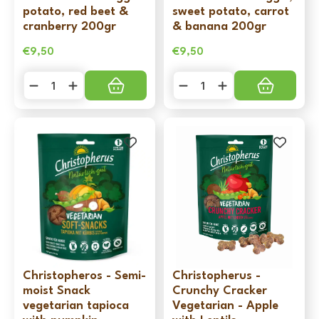
potato, red beet &
sweet potato, carrot
cranberry 200gr
& banana 200gr
€
9,50
€
9,50
Canis
Canis
Purus
Purus
-
-
Veggie
Veggie,
potato,
sweet
red
potato,
beet
carrot
&
&
cranberry
banana
200gr
200gr
aantal
aantal
Christopheros - Semi-
Christopherus -
moist Snack
Crunchy Cracker
vegetarian tapioca
Vegetarian - Apple