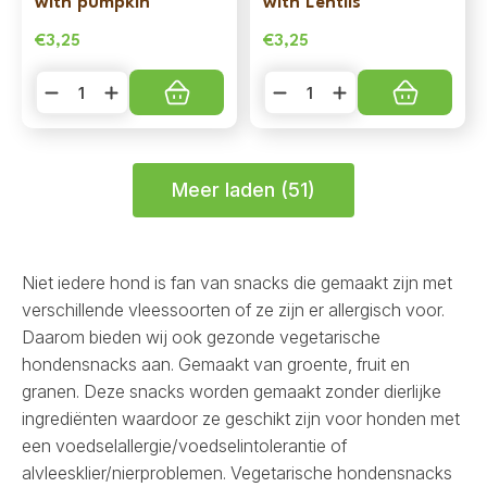
with pumpkin
with Lentils
€
3,25
€
3,25
Christopheros
Christopherus
-
-
Semi-
Crunchy
moist
Cracker
Snack
Vegetarian
vegetarian
-
tapioca
Apple
Meer laden (51)
with
with
pumpkin
Lentils
aantal
aantal
Niet iedere hond is fan van snacks die gemaakt zijn met
verschillende vleessoorten of ze zijn er allergisch voor.
Daarom bieden wij ook gezonde vegetarische
hondensnacks aan. Gemaakt van groente, fruit en
granen. Deze snacks worden gemaakt zonder dierlijke
ingrediënten waardoor ze geschikt zijn voor honden met
een voedselallergie/voedselintolerantie of
alvleesklier/nierproblemen. Vegetarische hondensnacks