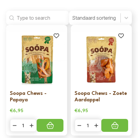
Search
Product Order
Product Order
Soopa Chews -
Soopa Chews - Zoete
Papaya
Aardappel
€
6,95
€
6,95
Soopa
Soopa
Chews
Chews
-
-
Papaya
Zoete