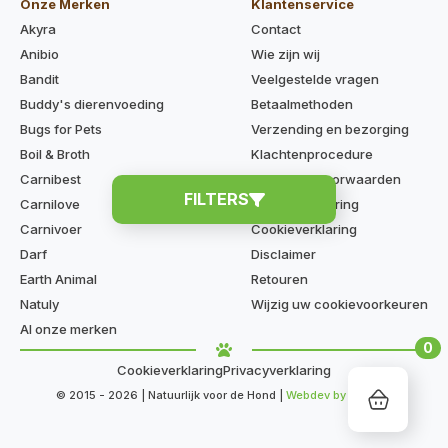
Onze Merken
Klantenservice
Akyra
Contact
Anibio
Wie zijn wij
Bandit
Veelgestelde vragen
Buddy's dierenvoeding
Betaalmethoden
Bugs for Pets
Verzending en bezorging
Boil & Broth
Klachtenprocedure
Carnibest
Algemene voorwaarden
FILTERS
Carnilove
Privacyverklaring
Carnivoer
Cookieverklaring
Darf
Disclaimer
Earth Animal
Retouren
Natuly
Wijzig uw cookievoorkeuren
Al onze merken
0
Cookieverklaring
Privacyverklaring
© 2015 - 2026 | Natuurlijk voor de Hond |
Webdev by Kaige.nl